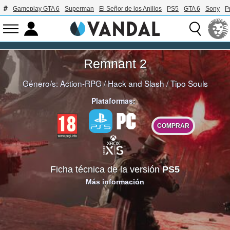
Gameplay GTA 6
Superman
El Señor de los Anillos
PS5
GTA 6
Sony
P
Remnant 2
Género/s:
Action-RPG
/
Hack and Slash
/
Tipo Souls
Plataformas:
COMPRAR
Ficha técnica de la versión
PS5
Más información