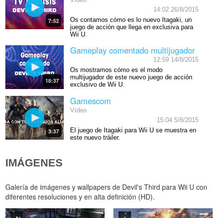
Vídeo
14:02 26/8/2015
Os contamos cómo es lo nuevo Itagaki, un
7:52
juego de acción que llega en exclusiva para
Wii U.
Gameplay comentado multijugador
12:59 14/8/2015
Os mostramos cómo es el modo
multijugador de este nuevo juego de acción
18:37
exclusivo de Wii U.
Gamescom
Vídeo
15:04 5/8/2015
El juego de Itagaki para Wii U se muestra en
3:37
este nuevo tráiler.
IMÁGENES
Galería de imágenes y wallpapers de Devil's Third para Wii U con
diferentes resoluciones y en alta definición (HD).