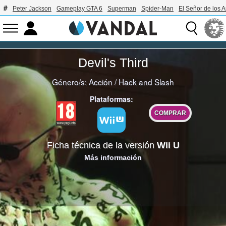
Peter Jackson
Gameplay GTA 6
Superman
Spider-Man
El Señor de los A
Devil's Third
Género/s:
Acción
/
Hack and Slash
Plataformas:
COMPRAR
Ficha técnica de la versión
Wii U
Más información