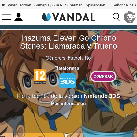
Peter Jackson
Gameplay GTA 6
Superman
Spider-Man
El Señor de los A
Inazuma Eleven Go Chrono
Stones: Llamarada y Trueno
Género/s:
Fútbol
/
Rol
Plataformas:
COMPRAR
Ficha técnica de la versión
Nintendo 3DS
Más información