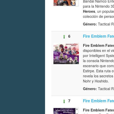
Bandai Namco Enter
para la Nintendo 3D
Heroes
, un popula
colección de person
Género:
Tactical 
6
Fire Emblem Fat
Fire Emblem Fate
disponibles en el 
por Intelligent Sy
la consola Nintend
escenario que comp
Estirpe. Esta ruta 
revela los secretos
Nohr y Hoshido.
Género:
Tactical
7
Fire Emblem Fat
Fire Emblem Fate