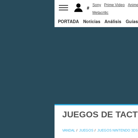
Sony
Prime Video
Anim
Metacritic
PORTADA
Noticias
Análisis
Guías
JUEGOS DE TACT
VANDAL
JUEGOS
JUEGOS NINTENDO 3DS