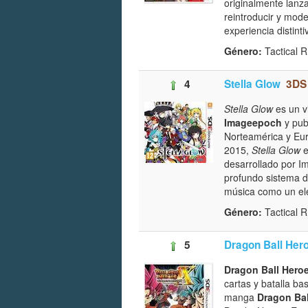
originalmente lanz
reintroducir y mode
experiencia distint
Género:
Tactical
4
Stella Glow
3DS
Stella Glow
es un vi
Imageepoch
y pub
Norteamérica y Eu
2015,
Stella Glow
e
desarrollado por I
profundo sistema de
música como un elem
Género:
Tactical
5
Dragon Ball Hero
Dragon Ball Heroe
cartas y batalla ba
manga
Dragon Bal