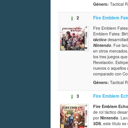
Género:
Tactical
2
Fire Emblem Fate
Fire Emblem Fates:
Emblem Fates: Birt
táctico
desarrolla
Nintendo
. Fue la
en otros mercados. 
los tres juegos qu
Revelación. Estirp
nuevos o aquellos 
comparado con Conq
Género:
Tactical
3
Fire Emblem Ech
Fire Emblem Echo
de rol táctico desa
por
Nintendo
. Lan
3DS
, este título 