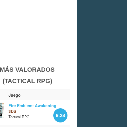
MÁS VALORADOS
(TACTICAL RPG)
Juego
Fire Emblem: Awakening
3DS
9.28
Tactical RPG