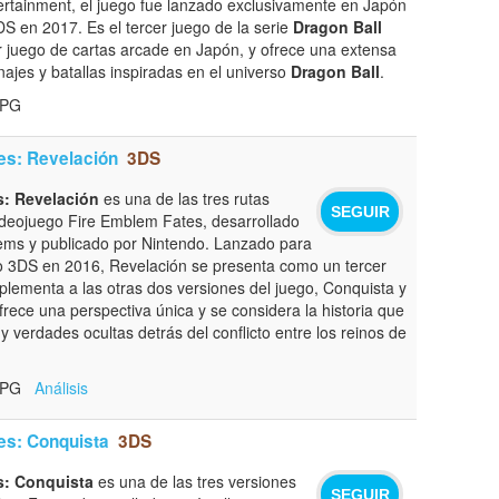
tainment, el juego fue lanzado exclusivamente en Japón
S en 2017. Es el tercer juego de la serie
Dragon Ball
r juego de cartas arcade en Japón, y ofrece una extensa
ajes y batallas inspiradas en el universo
Dragon Ball
.
RPG
es: Revelación
3DS
s: Revelación
es una de las tres rutas
SEGUIR
videojuego Fire Emblem Fates, desarrollado
stems y publicado por Nintendo. Lanzado para
o 3DS en 2016, Revelación se presenta como un tercer
lementa a las otras dos versiones del juego, Conquista y
ofrece una perspectiva única y se considera la historia que
 y verdades ocultas detrás del conflicto entre los reinos de
 RPG
Análisis
es: Conquista
3DS
s: Conquista
es una de las tres versiones
SEGUIR