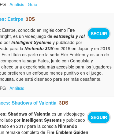
 RPG
Análisis
Guía
s: Estirpe
3DS
 Estirpe, conocido en inglés como Fire
SEGUIR
hright, es un videojuego de
estrategia y rol
do por
Intelligent Systems
y publicado por
nzado para la
Nintendo 3DS
en 2015 en Japón y en 2016
Este título es parte de la serie Fire Emblem y es uno de
e componen la saga Fates, junto con Conquista y
e ofrece una experiencia más accesible para los jugadores
que prefieren un enfoque menos punitivo en el juego,
uista, que está diseñado para ser más desafiante.
 RPG
Análisis
oes: Shadows of Valentia
3DS
es: Shadows of Valentia
es un videojuego
SEGUIR
rrollado por
Intelligent Systems
y publicado
zado en 2017 para la consola
Nintendo
es un remake completo de
Fire Emblem Gaiden
,