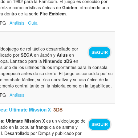
ado en 1992 para la Famicom. El juego es conocido por
rnizar características únicas de
Gaiden
, ofreciendo una
iva dentro de la serie
Fire Emblem
.
 RPG
Análisis
Guía
deojuego de rol táctico desarrollado por
SEGUIR
licado por
SEGA
en Japón y
Atlus
en
ropa. Lanzado para la
Nintendo 3DS
en
s uno de los últimos títulos importantes para la consola
mageepoch antes de su cierre. El juego es conocido por su
 combate táctico, su rica narrativa y su uso único de la
ento central tanto en la historia como en la jugabilidad.
 RPG
Análisis
es: Ultimate Mission X
3DS
s: Ultimate Mission X
es un videojuego de
SEGUIR
sado en la popular franquicia de anime y
l
. Desarrollado por Dimps y publicado por