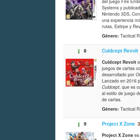
del juego Fire Embl
Systems y publica
Nintendo 3DS, Conq
una experiencia má
rutas, Estirpe y Re
Género:
Tactical
8
Culdcept Revolt
Culdcept Revolt
e
juegos de cartas c
desarrollado por
Om
Lanzado en 2016 p
Culdcept
, que es c
al estilo de juego 
de cartas.
Género:
Tactical 
9
Project X Zone
Project X Zone
es 