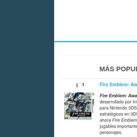
MÁS POPUL
1
Fire Emblem: A
Fire Emblem: Aw
desarrollado por In
para Nintendo 3DS.
estratégicos en 3DS
ahora
Fire Emblem
jugables important
personajes.