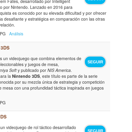
em Fates, desarrollado por Intelligent
do por Nintendo. Lanzado en 2016 para
uista es conocido por su elevada dificultad y por ofrecer
s desafiante y estratégica en comparación con las otras
velación.
 RPG
Análisis
3DS
s un videojuego que combina elementos de
SEGUIR
oleccionables y juegos de mesa,
iya Soft
y publicado por
NIS America
.
ara la
Nintendo 3DS
, este título es parte de la serie
onocida por su mezcla única de estrategia y competición
de mesa con una profundidad táctica inspirada en juegos
RPG
3DS
un videojuego de rol táctico desarrollado
SEGUIR