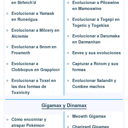
Evolucionar a Piloswine
en Sirfetch'd
en Mamoswine
Evolucionar a Yamask
Evolucionar a Togepi en
en Runerigus
Togetic y Togekiss
Evolucionar a Milcery en
Evolucionar a Darumaka
Alcremie
en Darmanitan
Evolucionar a Snom en
Eevee y sus evoluciones
Frosmoth
Capturar a Rotom y sus
Evolucionar a
formas
Clobbopus en Grapploct
Evolucionar Salandit y
Evolucionar a Toxel en
Combee machos
las dos formas de
Toxtricity
Gigamax y Dinamax
Meowth Gigamax
Cómo encontrar y
atrapar Pokémon
Charizard Gigamax