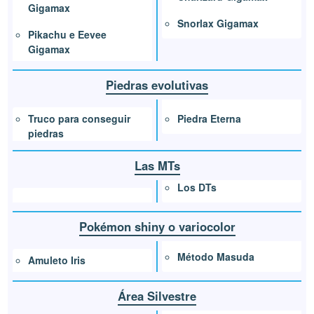
Gigamax
Snorlax Gigamax
Pikachu e Eevee
Gigamax
Piedras evolutivas
Piedra Eterna
Truco para conseguir
piedras
Las MTs
Los DTs
Pokémon shiny o variocolor
Método Masuda
Amuleto Iris
Área Silvestre