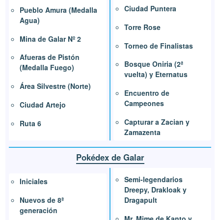
Ciudad Puntera
Pueblo Amura (Medalla
Agua)
Torre Rose
Mina de Galar Nº 2
Torneo de Finalistas
Afueras de Pistón
Bosque Oniria (2ª
(Medalla Fuego)
vuelta) y Eternatus
Área Silvestre (Norte)
Encuentro de
Campeones
Ciudad Artejo
Capturar a Zacian y
Ruta 6
Zamazenta
Pokédex de Galar
Semi-legendarios
Iniciales
Dreepy, Drakloak y
Nuevos de 8ª
Dragapult
generación
Mr. Mime de Kanto y