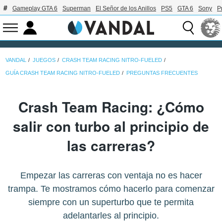
Gameplay GTA 6
Superman
El Señor de los Anillos
PS5
GTA 6
Sony
P
VANDAL
JUEGOS
CRASH TEAM RACING NITRO-FUELED
GUÍA CRASH TEAM RACING NITRO-FUELED
PREGUNTAS FRECUENTES
Crash Team Racing: ¿Cómo
salir con turbo al principio de
las carreras?
Empezar las carreras con ventaja no es hacer
trampa. Te mostramos cómo hacerlo para comenzar
siempre con un superturbo que te permita
adelantarles al principio.