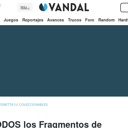
e
Más ↓
Juegos
Reportajes
Avances
Trucos
Foro
Random
Hard
YONETTA 3
COLECCIONABLES
ODOS los Fragmentos de