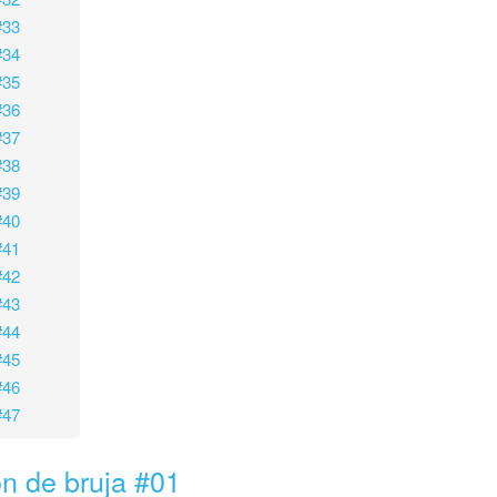
#33
#34
#35
#36
#37
#38
#39
#40
#41
#42
#43
#44
#45
#46
#47
n de bruja #01