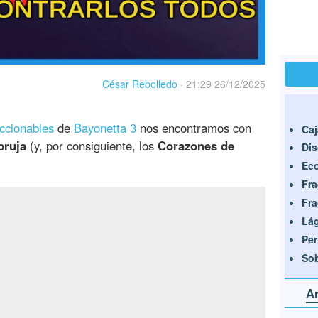
César Rebolledo
·
21:29 26/12/2025
eccionables
de
Bayonetta 3
nos encontramos con
Caj
bruja
(y, por consiguiente, los
Corazones de
Di
Eco
Fra
Fra
Lág
Per
Sob
A