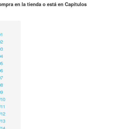
mpra en la tienda o está en Capítulos
01
02
03
04
05
06
07
08
09
#10
#11
#12
#13
#14