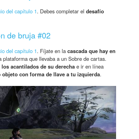
cio del capítulo 1
. Debes completar el
desafío
n de bruja #02
cio del capítulo 1
. Fíjate en la
cascada que hay en
a plataforma que llevaba a un Sobre de cartas.
 los acantilados de su derecha
e ir en línea
 objeto con forma de llave a tu izquierda
.