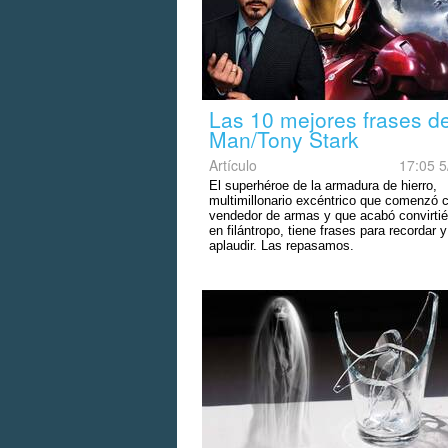
Las 10 mejores frases de
Man/Tony Stark
Artículo
17:05 5
El superhéroe de la armadura de hierro,
multimillonario excéntrico que comenzó
vendedor de armas y que acabó convirti
en filántropo, tiene frases para recordar y
aplaudir. Las repasamos.