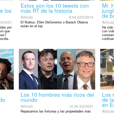
Estos son los 10 tweets con
Mr. H
e los
más RT de la historia
jung
de b
Artículo
8:04 23/5/2019
/6/2021
Artícul
El Rubius, Ellen DeGeneres o Barack Obama
están en el top.
idas por
Ha sido
sin que
con víde
mas?
constan
ncilla.
confina
técnica
Los 10 hombres más ricos del
Los 
ndo
mundo
de la
en E
Artículo
10:34 3/2/2021
Artícul
Repasamos las fortunas y las propiedades más