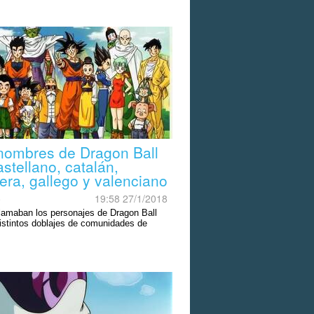
nombres de Dragon Ball
stellano, catalán,
era, gallego y valenciano
o
19:58 27/1/2018
llamaban los personajes de Dragon Ball
distintos doblajes de comunidades de
.