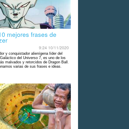
10 mejores frases de
zer
o
9:24 10/11/2020
dor y conquistador alienígena líder del
Galáctico del Universo 7, es uno de los
ás malvados y retorcidos de Dragon Ball.
onamos varias de sus frases e ideas.