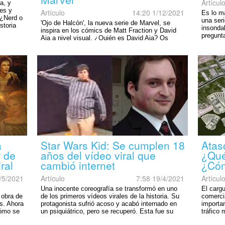
Artícul
a, y
res y
Artículo
14:20 1/12/2021
Es lo má
 ¿Nerd o
una ser
'Ojo de Halcón', la nueva serie de Marvel, se
storia
insondab
inspira en los cómics de Matt Fraction y David
pregunt
Aja a nivel visual. ¿Quién es David Aja? Os
sido exp
contamos todo sobre la polémica con el artista
español.
a
Star Wars Kid: Se cumplen 18
Atas
r de
años del vídeo viral que
¿Qué
ral
cambió internet
¿Cóm
/5/2021
Artículo
7:58 19/4/2021
Artícul
Una inocente coreografía se transformó en uno
El carg
 obra de
de los primeros vídeos virales de la historia. Su
comerci
bs. Ahora
protagonista sufrió acoso y acabó internado en
importa
cómo se
un psiquiátrico, pero se recuperó. Esta fue su
tráfico
historia.
acciden