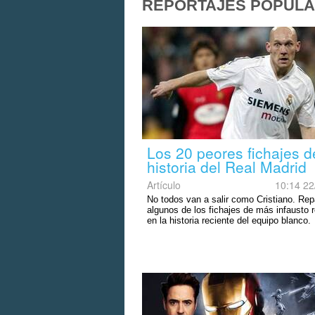
REPORTAJES POPULA
Los 20 peores fichajes d
historia del Real Madrid
Artículo
10:14 22
No todos van a salir como Cristiano. R
algunos de los fichajes de más infausto 
en la historia reciente del equipo blanco.