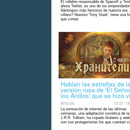
El célebre responsable de SpaceX y Tesl
ahora Twitter, es uno de los emprendedo
filántropos más famosos de nuestra era.
villano? Nuestro 'Tony Stark', tiene una hi
que contar.
Hablan las estrellas de l
versión rusa de 'El Seño
los Anillos' que se hizo vi
Artículo
13:51 14
La sensación de internet de las últimas
semanas, una adaptación soviética de la
J.R.R. Tolkien, ha copado titulares y we
son sus protagonistas los que cuentan 
gestó.