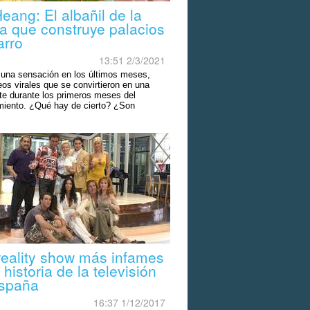
eang: El albañil de la
la que construye palacios
arro
o
13:51 2/3/2021
 una sensación en los últimos meses,
os virales que se convirtieron en una
te durante los primeros meses del
miento. ¿Qué hay de cierto? ¿Son
s reales?
reality show más infames
 historia de la televisión
spaña
o
16:37 1/12/2017