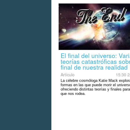
El final del universo: Var
teorías catastróficas sob
final de nuestra realidad
Artículo
15:30 2
La célebre cosmóloga Katie Mack explor
formas en las que puede morir el univers
ofreciendo distintas teorías y finales par
que nos rodea.