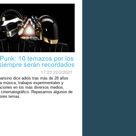
 Punk: 10 temazos por los
siempre serán recordados
o
17:23 22/2/2021
parisino dice adiós tras más de 28 años
a música, trabajos experimentales y
aciones en los más diversos medios,
 cinematográfico. Repasamos algunos de
ores temas.