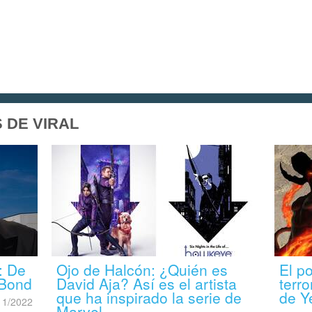
 DE VIRAL
: De
Ojo de Halcón: ¿Quién es
El p
 Bond
David Aja? Así es el artista
terro
que ha inspirado la serie de
de 
11/2022
Marvel