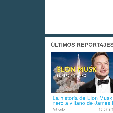
ÚLTIMOS REPORTAJES
La historia de Elon Musk
nerd a villano de James
Artículo
16:07 9/