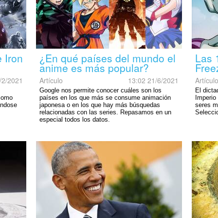
 Iron
¿En qué países del mundo el
Las 
anime es más popular?
Free
/2/2021
Artículo
13:02 21/6/2021
Artícul
Google nos permite conocer cuáles son los
El dicta
 como
países en los que más se consume animación
Imperio 
éndose
japonesa o en los que hay más búsquedas
seres m
relacionadas con las series. Repasamos en un
Selecci
especial todos los datos.