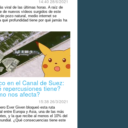
o
14:40 28/6/2021
s viral de las últimas horas. A raíz de
ie de nuevos vídeos surgidos de este
le pozo natural, medio internet se
a qué profundidad tiene por qué jamás ha
lorado.
co en el Canal de Suez:
 repercusiones tiene?
o nos afecta?
o
15:38 26/3/2021
uero Ever Given bloqueó esta ruta
al entre Europa y Asia, una de las más
ntes, y la que recibe al menos el 10% del
 mundial. ¿Qué consecuencias tiene este
te?