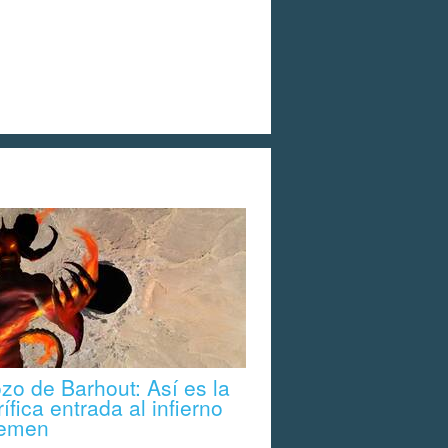
ozo de Barhout: Así es la
rífica entrada al infierno
Yemen