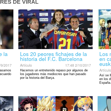
RES DE VIRAL
e la
Los 20 peores fichajes de la
Los 
historia del F.C. Barcelona
en ca
eusk
/9/2017
Artículo
17:48 2/10/2017
Artícul
epasamos
Hacemos un entretenido repaso por algunos de
recuerdo
los jugadores más mediocres que han pasado
Así se 
por la historia del Barça.
en los 
España