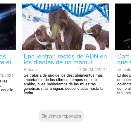
ias
Encuentran restos de ADN en
Daft
re el
los dientes de un mamut
que 
Artículo
17:05 24/2/2021
Artícul
/3/2021
Se trataría de uno de los descubrimientos más
El dúo 
importantes de los últimos tiempos en este
de buen
a las
ámbito, pues hablaríamos de las muestras
colabor
o,
genéticas más antiguas secuenciadas hasta la
como el
a aquello
fecha.
sus mej
Siguientes reportajes