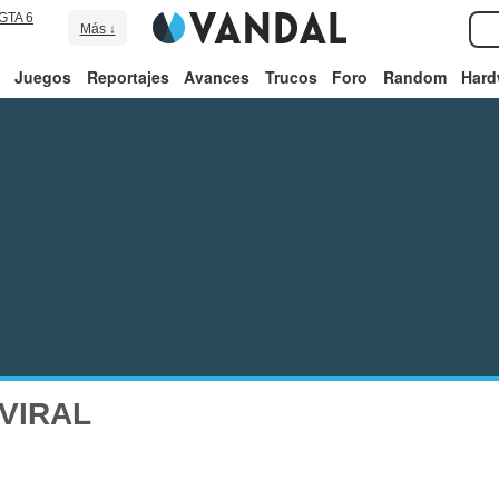
GTA 6
Más ↓
Juegos
Reportajes
Avances
Trucos
Foro
Random
Hard
VIRAL