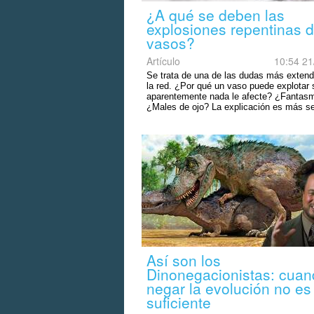
¿A qué se deben las
explosiones repentinas d
vasos?
Artículo
10:54 21
Se trata de una de las dudas más extend
la red. ¿Por qué un vaso puede explotar 
aparentemente nada le afecte? ¿Fantas
¿Males de ojo? La explicación es más se
Así son los
Dinonegacionistas: cua
negar la evolución no es
suficiente