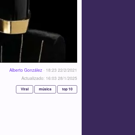
Alberto González
·
18:23 22/2/2021
Actualizado: 16:03 28/1/2025
Viral
música
top 10