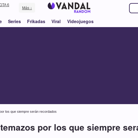
GTA 6
Más ↓
e
Series
Frikadas
Viral
Videojuegos
por los que siempre serán recordados
 temazos por los que siempre se