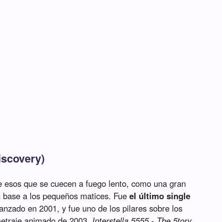
iscovery)
e esos que se cuecen a fuego lento, como una gran
n base a los pequeños matices. Fue
el último single
lanzado en 2001, y fue uno de los pilares sobre los
ometraje animado de 2003,
Interstella 5555 - The 5tory