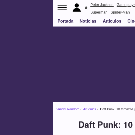
Peter Jackson
Gameplay 
Superman
Spider-Man
Portada
Noticias
Artículos
Cin
Vandal Random
Artículos
Daft Punk: 10 temazos 
Daft Punk: 10