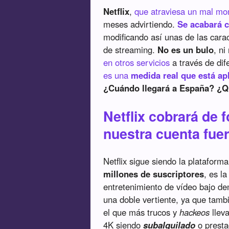
Netflix
,
que atraviesa un mal mom
meses advirtiendo.
Se acabará c
modificando así unas de las carac
de streaming.
No es un bulo
, n
en otros servicios
a través de dif
es una
medida real que está ap
¿Cuándo llegará a España? ¿Qu
Netflix cobrará de 
nuestra cuenta fue
Netflix sigue siendo la platafor
millones de suscriptores
, es l
entretenimiento de vídeo bajo de
una doble vertiente, ya que tam
el que más trucos y
hackeos
lleva
4K siendo
subalquilado
o presta