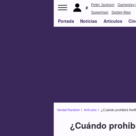
Peter Jackson
Gameplay 
Superman
Spider-Man
Portada
Noticias
Artículos
Cin
Vandal Random
Artículos
¿Cuándo prohibirá Netf
¿Cuándo prohibi