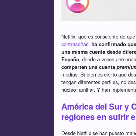
Netflix, que es consciente de qu
contraseñas
,
ha confirmado que
una misma cuenta desde difer
España
, donde a veces personas 
comparten una cuenta
premiu
medias. Si bien es cierto que de
tengan diferentes perfiles, no d
núcleo familiar. Y han implement
América del Sur y 
regiones en sufrir 
Desde Netflix se han puesto mano