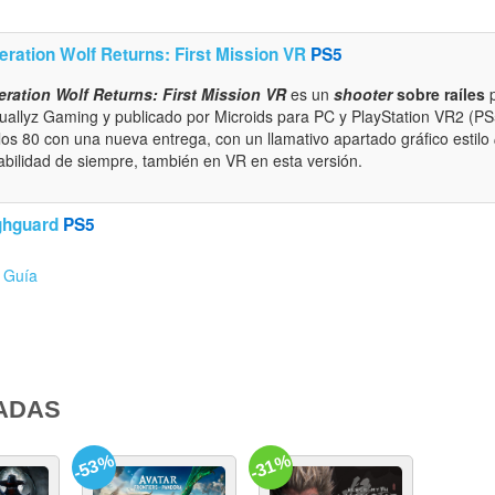
eration Wolf Returns: First Mission VR
PS5
ration Wolf Returns: First Mission VR
es un
shooter
sobre raíles
p
tuallyz Gaming y publicado por Microids para PC y PlayStation VR2 (PS5)
los 80 con una nueva entrega, con un llamativo apartado gráfico estilo
abilidad de siempre, también en VR en esta versión.
ghguard
PS5
Guía
ADAS
-53%
-31%