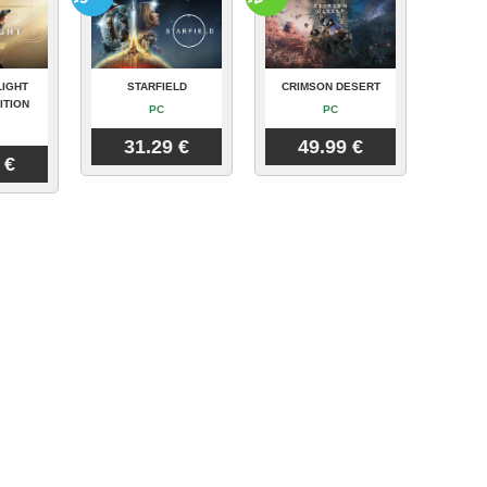
LIGHT
STARFIELD
CRIMSON DESERT
ITION
PC
PC
31.29 €
49.99 €
 €