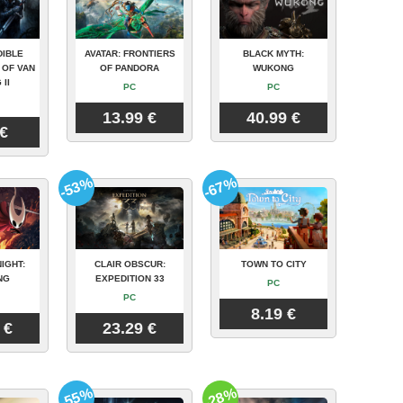
DIBLE
AVATAR: FRONTIERS
BLACK MYTH:
 OF VAN
OF PANDORA
WUKONG
 II
PC
PC
13.99 €
40.99 €
 €
-53%
-67%
IGHT:
CLAIR OBSCUR:
TOWN TO CITY
NG
EXPEDITION 33
PC
PC
8.19 €
 €
23.29 €
-55%
-28%