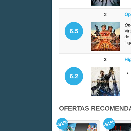
2
Op
Ope
6.5
Vir
de 
jug
3
Hi
6.2
OFERTAS RECOMEND
-91%
-91%