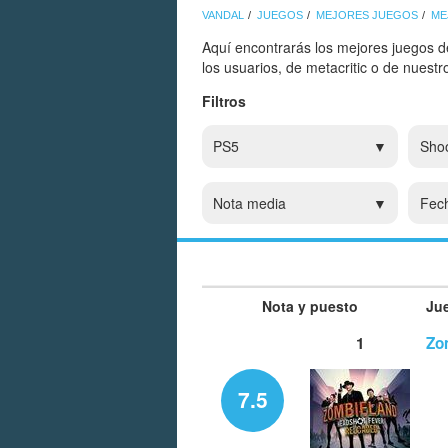
VANDAL
JUEGOS
MEJORES JUEGOS
ME
Aquí encontrarás los mejores juegos d
los usuarios, de metacritic o de nuest
Filtros
PS5
Sho
Nota media
Fec
Nota y puesto
Ju
1
Zo
7.5