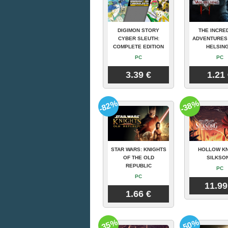
DIGIMON STORY
THE INCRE
CYBER SLEUTH:
ADVENTURES
COMPLETE EDITION
HELSING
PC
PC
3.39 €
1.21
-82%
-38%
STAR WARS: KNIGHTS
HOLLOW KN
OF THE OLD
SILKSO
REPUBLIC
PC
PC
11.99
1.66 €
-35%
-50%