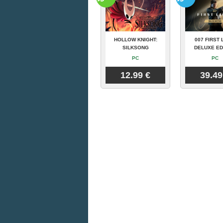
HOLLOW KNIGHT:
007 FIRST 
SILKSONG
DELUXE ED
PC
PC
12.99 €
39.49