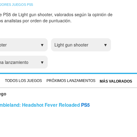
JORES JUEGOS PS5
e PS5 de Light gun shooter, valorados según la opinión de
ros analistas por orden de puntuación.
oter
Light gun shooter
ha lanzamiento
TODOS LOS JUEGOS
PRÓXIMOS LANZAMIENTOS
MÁS VALORADOS
ego
mbieland: Headshot Fever Reloaded
PS5