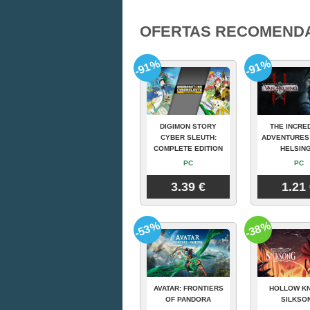
OFERTAS RECOMEND
-91%
-91%
DIGIMON STORY
THE INCRE
CYBER SLEUTH:
ADVENTURES
COMPLETE EDITION
HELSING
PC
PC
3.39 €
1.21
-53%
-38%
AVATAR: FRONTIERS
HOLLOW KN
OF PANDORA
SILKSO