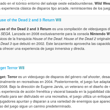
uado en el icónico entorno del salvaje oeste estadounidense,
Wild Wes
 experiencia clásica de disparos tipo arcade, reminiscentes de los juego
use of the Dead 2 and 3 Return
WII
se of the Dead 2 and 3 Return
es una compilación de videojuegos de
r
SEGA
. Lanzada en 2008 exclusivamente para la consola
Nintendo Wi
sicos de la franquicia
House of the Dead
:
House of the Dead 2
original
 Dead 3
que debutó en 2002. Este lanzamiento aprovecha las capacida
a ofrecer una experiencia de juego inmersiva y directa.
get Terror
WII
get: Terror
es un videojuego de disparos del género
rail shooter
, desa
ginalmente en recreativas en 2004. Posteriormente, el juego fue adapt
2008. Bajo la dirección de Eugene Jarvis, un veterano en el diseño de
 experiencia de acción frenética y visceral basada en la jugabilidad cl
eñado para ser disfrutado en una recreativa, el juego utiliza un enfoq
 jugadores apuntan y disparan a una variedad de enemigos que aparece
so del juego sigue un camino predeterminado.