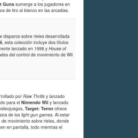
t Guns
sumerge a los jugadores en
s de tiro al blanco en las arcadias.
 disparos sobre rieles desarrollada
i
, esta colección incluye dos títulos
mente lanzado en 1998 y
House of
des del control de movimiento de Wii
rrollado por
Raw Thrills
y lanzado
ado para el
Nintendo Wii
y lanzado
 videojuegos,
Target: Terror
ofrece
ásica de los
light gun games
. Al estar
ue de movimiento sobre rieles, donde
n en pantalla, todo mientras el