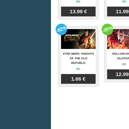
PC
PC
13.99 €
11.99
-82%
-35%
STAR WARS: KNIGHTS
HOLLOW KN
OF THE OLD
SILKSO
REPUBLIC
PC
PC
12.99
1.66 €