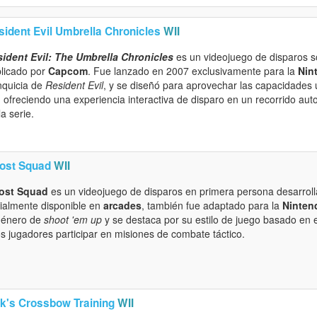
sident Evil Umbrella Chronicles
WII
ident Evil: The Umbrella Chronicles
es un videojuego de disparos s
licado por
Capcom
. Fue lanzado en 2007 exclusivamente para la
Nin
nquicia de
Resident Evil
, y se diseñó para aprovechar las capacidades 
, ofreciendo una experiencia interactiva de disparo en un recorrido aut
la serie.
ost Squad
WII
ost Squad
es un videojuego de disparos en primera persona desarrol
cialmente disponible en
arcades
, también fue adaptado para la
Ninten
género de
shoot 'em up
y se destaca por su estilo de juego basado en e
os jugadores participar en misiones de combate táctico.
nk's Crossbow Training
WII