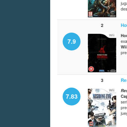
jug
des
2
Ho
Hou
7.9
exa
Wii
pre
3
Re
Res
7.83
Ca
ser
pre
jue