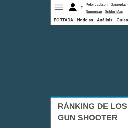
Peter Jackson
Gameplay 
Superman
Spider-Man
PORTADA
Noticias
Análisis
Guías
RÁNKING DE LOS
GUN SHOOTER