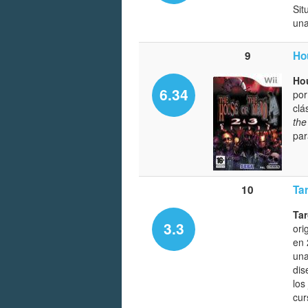
Sit
una
9
Ho
Hou
6.34
po
clá
the
par
10
Tar
Tar
3.3
ori
en 
una
dis
los
cur