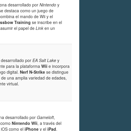
sona desarrollado por
Nintendo
y
o se destaca como un juego de
combina el mando de Wii y el
ossbow Training
se inscribe en el
 asumir el papel de
Link
en un
 desarrollado por
EA Salt Lake
y
nte para la plataforma
Wii
e incorpora
go digital.
Nerf N-Strike
se distingue
s de una amplia variedad de edades,
te virtual.
na desarrollado por
Gameloft
,
as como
Nintendo Wii
, a través del
s iOS como el
iPhone
y el
iPad
.