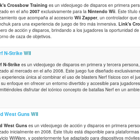
k's Crossbow Training
es un videojuego de disparos en primera per
zado en el año
2007
exclusivamente para la
Nintendo Wii
. Este títul
zamiento que acompaña al accesorio
Wii Zapper
, un controlador que 
chuk para una experiencia de juego de tiro más inmersiva.
Link's Cr
ero de acción y disparos, brindando a los jugadores la oportunidad de
orno de caza de objetivos.
f N-Strike
WII
f N-Strike
es un videojuego de disparos en primera y tercera persona,
zado al mercado en el año 2008. Este juego fue diseñado exclusivame
 experiencia única al combinar el uso de blasters Nerf físicos con el jue
 su enfoque en ofrecer un entorno divertido y accesible para jugadore
mitiéndoles disfrutar del icónico concepto de batallas Nerf en un ambien
ld West Guns
WII
ld West Guns
es un videojuego de acción y disparos en primera perso
zado inicialmente en 2008. Este título está disponible para plataform
vicio WiiWare, y posteriormente fue adaptado para dispositivos móvile