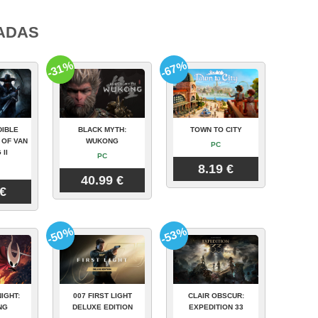
ADAS
-31%
-67%
DIBLE
BLACK MYTH:
TOWN TO CITY
 OF VAN
WUKONG
PC
 II
PC
8.19 €
40.99 €
 €
-50%
-53%
IGHT:
007 FIRST LIGHT
CLAIR OBSCUR:
NG
DELUXE EDITION
EXPEDITION 33