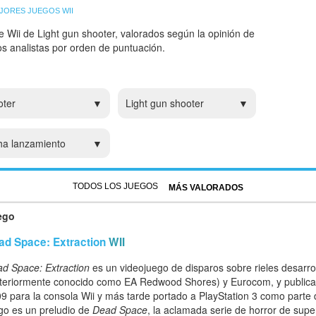
JORES JUEGOS WII
 Wii de Light gun shooter, valorados según la opinión de
ros analistas por orden de puntuación.
oter
Light gun shooter
ha lanzamiento
TODOS LOS JUEGOS
MÁS VALORADOS
ego
ad Space: Extraction
WII
d Space: Extraction
es un videojuego de disparos sobre rieles desarr
teriormente conocido como EA Redwood Shores) y Eurocom, y publicad
9 para la consola Wii y más tarde portado a PlayStation 3 como parte
go es un preludio de
Dead Space
, la aclamada serie de horror de super