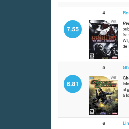
4
Re
Res
7.55
pub
fra
Wii
de 
5
Gh
Gh
6.81
Ini
al 
a l
6
Li