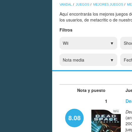
VANDAL
JUEGOS
MEJORES JUEGOS
ME
Aquí encontrarás los mejores juegos de
los usuarios, de metacritic o de nuest
Filtros
Wii
Sho
Nota media
Fec
Nota y puesto
Ju
1
De
Dea
8.08
(an
200
jue