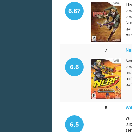
Lin
6.67
lan
lan
Nun
gén
ent
7
Ner
Ner
6.6
lan
una
por
per
8
Wi
Wi
6.5
lan
ser