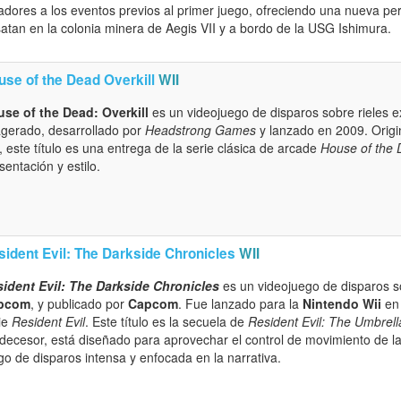
adores a los eventos previos al primer juego, ofreciendo una nueva pe
atan en la colonia minera de Aegis VII y a bordo de la USG Ishimura.
use of the Dead Overkill
WII
se of the Dead: Overkill
es un videojuego de disparos sobre rieles 
gerado, desarrollado por
Headstrong Games
y lanzado en 2009. Origi
, este título es una entrega de la serie clásica de arcade
House of the
sentación y estilo.
sident Evil: The Darkside Chronicles
WII
ident Evil: The Darkside Chronicles
es un videojuego de disparos s
pcom
, y publicado por
Capcom
. Fue lanzado para la
Nintendo Wii
en 
ie
Resident Evil
. Este título es la secuela de
Resident Evil: The Umbrell
decesor, está diseñado para aprovechar el control de movimiento de la
go de disparos intensa y enfocada en la narrativa.