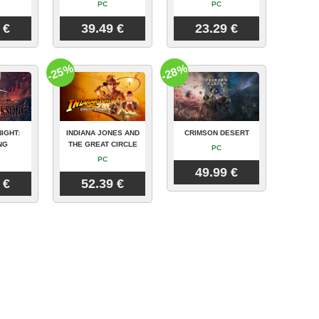
PC
PC
 €
39.49 €
23.29 €
-25%
-28%
IGHT:
INDIANA JONES AND
CRIMSON DESERT
NG
THE GREAT CIRCLE
PC
PC
49.99 €
 €
52.39 €