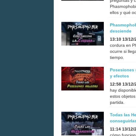
preguntas y 
Phasmophobia
ellos y qué oc
Phasmophobi
desciende
13:10 13/12/
cordura en P
ocurre si lle
tiempo.
Posesiones 
y efectos
12:58 13/12/
hay disponib
estos objetos
partida.
Todas las H
conseguirla
11:14 13/12/
cómo funcion