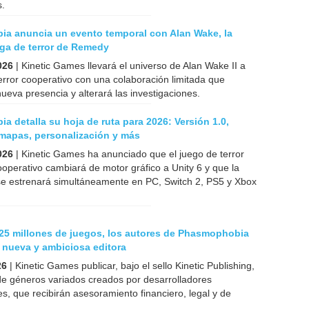
s.
a anuncia un evento temporal con Alan Wake, la
ga de terror de Remedy
026
| Kinetic Games llevará el universo de Alan Wake II a
error cooperativo con una colaboración limitada que
ueva presencia y alterará las investigaciones.
 detalla su hoja de ruta para 2026: Versión 1.0,
mapas, personalización y más
026
| Kinetic Games ha anunciado que el juego de terror
ooperativo cambiará de motor gráfico a Unity 6 y que la
 se estrenará simultáneamente en PC, Switch 2, PS5 y Xbox
 25 millones de juegos, los autores de Phasmophobia
 nueva y ambiciosa editora
26
| Kinetic Games publicar, bajo el sello Kinetic Publishing,
de géneros variados creados por desarrolladores
s, que recibirán asesoramiento financiero, legal y de