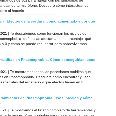
comandos de voz para hablar con los fantasmas de
 usando tu micrófono. Descubre cómo interactuar con
urre al hacerlo.
a: Efectos de la cordura, cómo aumentarla y por qué
2021
| Te descubrimos cómo funcionan los niveles de
hasmophobia, qué cosas afectan a este porcentaje, qué
ga a 0 y cómo se puede recuperar para sobrevivir más
malditas en Phasmophobia: Cómo conseguirlas, usos
2021
| Te mostramos todas las posesiones malditas que
les en Phasmophobia. Descubre cómo encontrar y usar
 especiales del escenario y qué efectos tienen en tu
erramientas de Phasmophobia: usos, precios y cómo
s
2021
| Te mostramos el listado completo de herramientas y
a cada una en Phasmophobia para cazar a los fantasmas.