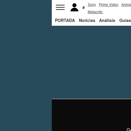
Sony
Prime Video
Anim
Metacritic
PORTADA
Noticias
Análisis
Guías
G