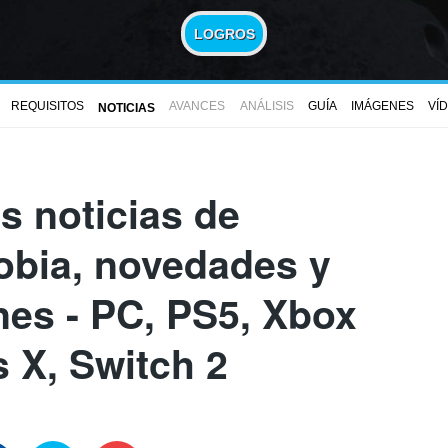
LOGROS
REQUISITOS
AVANCES
ANÁLISIS
GUÍA
IMÁGENES
VÍ
NOTICIAS
s noticias de
bia, novedades y
nes - PC, PS5, Xbox
s X, Switch 2