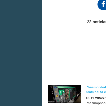
22 noticia
Phasmophobia
profundiza e
18:11 28/4/2
Phasmophobia