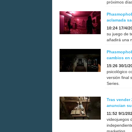
próximos día
Phasmophobi
aclamada sa
10:24 17/4/2
su juego de t
añadirá una n
Phasmophobia
cambios en 
15:26 30/1/2
psicológico c
versión final
Series.
Tras vender
anuncian su
11:52 9/1/20
videojuegos 
independiente
marketing.