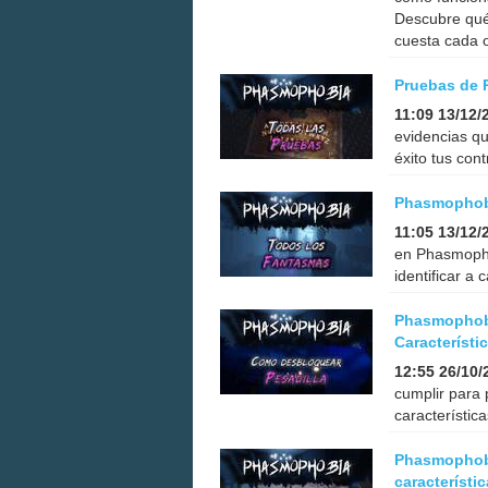
Descubre qué
cuesta cada o
Pruebas de 
11:09 13/12/
evidencias q
éxito tus con
Phasmophobi
11:05 13/12/
en Phasmopho
identificar a
Phasmophobi
Característi
12:55 26/10/
cumplir para 
característic
Phasmophobi
característi