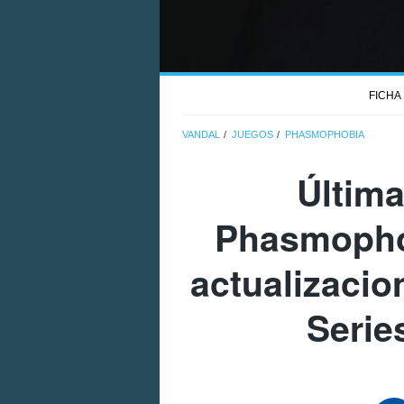
FICHA
VANDAL
JUEGOS
PHASMOPHOBIA
Última
Phasmopho
actualizacio
Serie