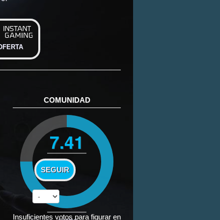
OFERTA
COMUNIDAD
7.41
SEGUIR
Insuficientes votos para figurar en
4
votos