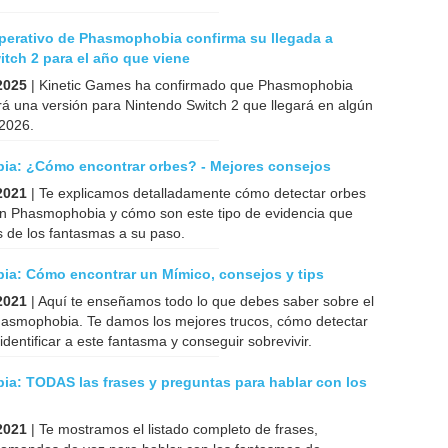
operativo de Phasmophobia confirma su llegada a
tch 2 para el año que viene
2025
| Kinetic Games ha confirmado que Phasmophobia
á una versión para Nintendo Switch 2 que llegará en algún
2026.
a: ¿Cómo encontrar orbes? - Mejores consejos
2021
| Te explicamos detalladamente cómo detectar orbes
en Phasmophobia y cómo son este tipo de evidencia que
 de los fantasmas a su paso.
a: Cómo encontrar un Mímico, consejos y tips
2021
| Aquí te enseñamos todo lo que debes saber sobre el
asmophobia. Te damos los mejores trucos, cómo detectar
identificar a este fantasma y conseguir sobrevivir.
a: TODAS las frases y preguntas para hablar con los
2021
| Te mostramos el listado completo de frases,