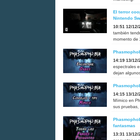
El terror co
Nintendo Swi
10:51 12/12/
también tendr
momento de 
Phasmophobi
14:19 13/12/
espectrales 
dejan algunos
Phasmophobi
14:15 13/12/
Mímico en Ph
sus pruebas, 
Phasmophobi
fantasmas
13:31 13/12/