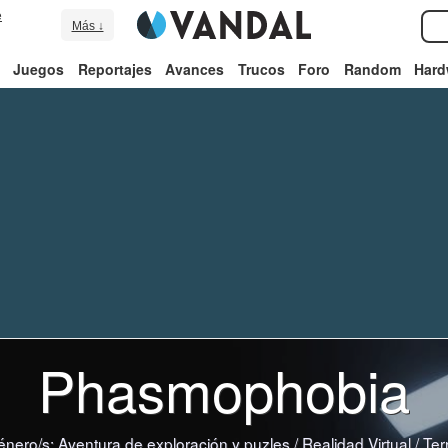
e
Más ↓
Juegos
Reportajes
Avances
Trucos
Foro
Random
Hard
Phasmophobia
énero/s:
Aventura de exploración y puzles
/
Realidad Virtual
/
Ter