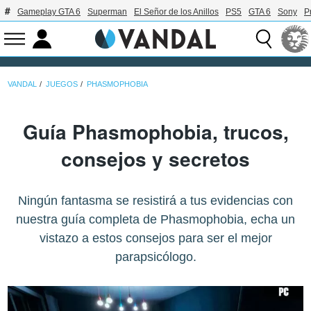
Gameplay GTA 6
Superman
El Señor de los Anillos
PS5
GTA 6
Sony
P
VANDAL
JUEGOS
PHASMOPHOBIA
Guía Phasmophobia, trucos,
consejos y secretos
Ningún fantasma se resistirá a tus evidencias con
nuestra guía completa de Phasmophobia, echa un
vistazo a estos consejos para ser el mejor
parapsicólogo.