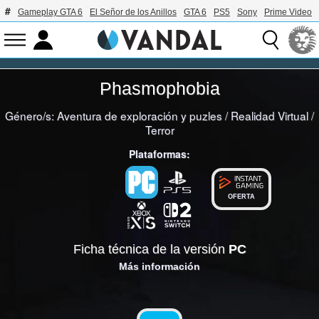
Gameplay GTA 6
El Señor de los Anillos
GTA 6
PS5
Sony
Prime Video
Phasmophobia
Género/s:
Aventura de exploración y puzles
/
Realidad Virtual
/
Terror
Plataformas:
OFERTA
Ficha técnica de la versión
PC
Más información