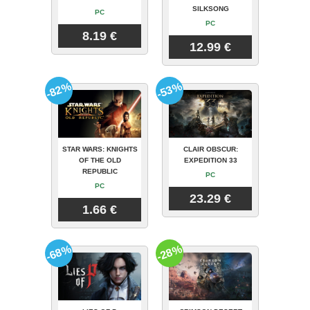
SILKSONG
PC
PC
8.19 €
12.99 €
-82%
-53%
STAR WARS: KNIGHTS
CLAIR OBSCUR:
OF THE OLD
EXPEDITION 33
REPUBLIC
PC
PC
23.29 €
1.66 €
-68%
-28%