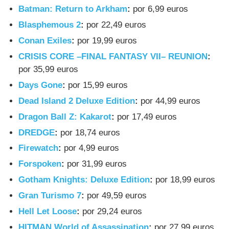
Batman: Return to Arkham
:
por 6,99 euros
Blasphemous 2
:
por 22,49 euros
Conan Exiles
:
por 19,99 euros
CRISIS CORE –FINAL FANTASY VII– REUNION
:
por 35,99 euros
Days Gone
:
por 15,99 euros
Dead Island 2 Deluxe Edition
:
por 44,99 euros
Dragon Ball Z: Kakarot
:
por 17,49 euros
DREDGE
:
por 18,74 euros
Firewatch
:
por 4,99 euros
Forspoken
:
por 31,99 euros
Gotham Knights: Deluxe Edition
:
por 18,99 euros
Gran Turismo 7
:
por 49,59 euros
Hell Let Loose
:
por 29,24 euros
HITMAN World of Assassination
:
por 27,99 euros