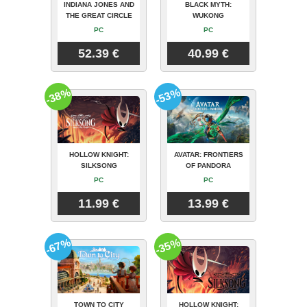
INDIANA JONES AND
BLACK MYTH:
THE GREAT CIRCLE
WUKONG
PC
PC
52.39 €
40.99 €
-38%
-53%
HOLLOW KNIGHT:
AVATAR: FRONTIERS
SILKSONG
OF PANDORA
PC
PC
11.99 €
13.99 €
-67%
-35%
TOWN TO CITY
HOLLOW KNIGHT: