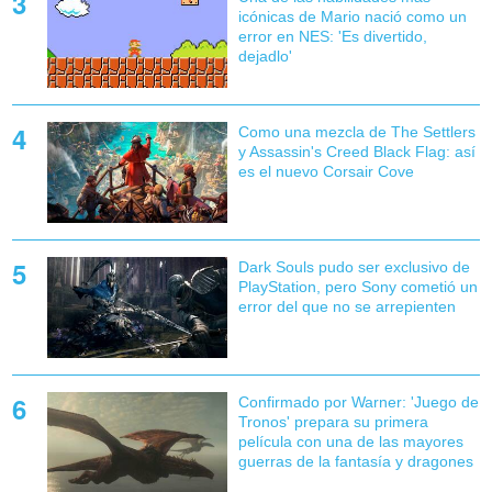
icónicas de Mario nació como un
error en NES: 'Es divertido,
dejadlo'
Como una mezcla de The Settlers
y Assassin's Creed Black Flag: así
es el nuevo Corsair Cove
Dark Souls pudo ser exclusivo de
PlayStation, pero Sony cometió un
error del que no se arrepienten
Confirmado por Warner: 'Juego de
Tronos' prepara su primera
película con una de las mayores
guerras de la fantasía y dragones