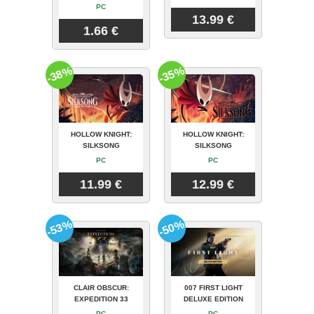
PC
13.99 €
1.66 €
-38%
-35%
HOLLOW KNIGHT:
HOLLOW KNIGHT:
SILKSONG
SILKSONG
PC
PC
11.99 €
12.99 €
-53%
-50%
CLAIR OBSCUR:
007 FIRST LIGHT
EXPEDITION 33
DELUXE EDITION
PC
PC