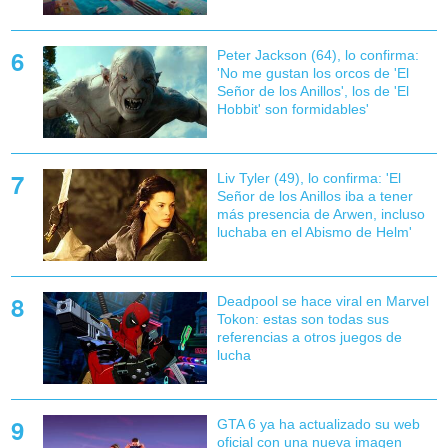
Peter Jackson (64), lo confirma:
'No me gustan los orcos de 'El
Señor de los Anillos', los de 'El
Hobbit' son formidables'
Liv Tyler (49), lo confirma: 'El
Señor de los Anillos iba a tener
más presencia de Arwen, incluso
luchaba en el Abismo de Helm'
Deadpool se hace viral en Marvel
Tokon: estas son todas sus
referencias a otros juegos de
lucha
GTA 6 ya ha actualizado su web
oficial con una nueva imagen