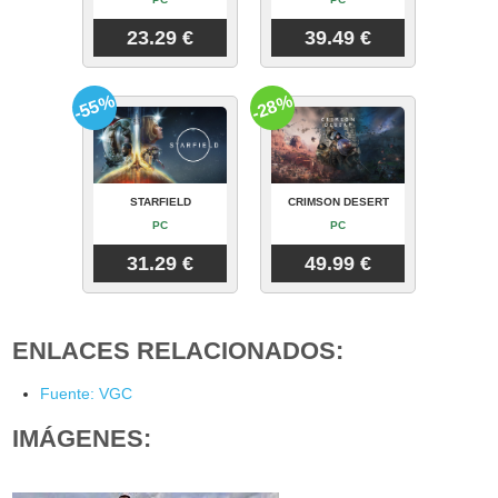
23.29 €
39.49 €
-55%
-28%
STARFIELD
CRIMSON DESERT
PC
PC
31.29 €
49.99 €
ENLACES RELACIONADOS:
Fuente: VGC
IMÁGENES: