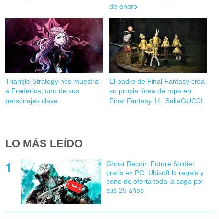
de enero
Triangle Strategy nos muestra
El padre de Final Fantasy crea
a Frederica, uno de sus
su propia línea de ropa en
personajes clave
Final Fantasy 14: SakaGUCCI
LO MÁS LEÍDO
Ghost Recon: Future Soldier
gratis en PC: Ubisoft lo regala y
pone de oferta toda la saga por
sus 25 años