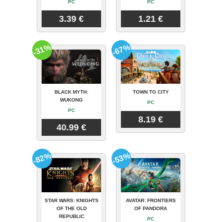
PC
PC
3.39 €
1.21 €
-31%
-67%
BLACK MYTH:
TOWN TO CITY
WUKONG
PC
PC
8.19 €
40.99 €
-82%
-53%
STAR WARS: KNIGHTS
AVATAR: FRONTIERS
OF THE OLD
OF PANDORA
REPUBLIC
PC