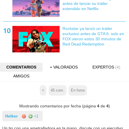
antes de lanzar su tráiler
extendido en Netflix
Rockstar ya lanzó un tráiler
exclusivo antes de GTA 6: solo en
FOX vieron estos 30 minutos de
Red Dead Redemption
COMENTARIOS
+ VALORADOS
EXPERTOS
(4)
AMIGOS
<
45
com.
En foros
Mostrando comentarios por fecha (página
4
de
4
)
Helker
+1
Un tio con una ametralladora en la mano, discute con un ejecutivo