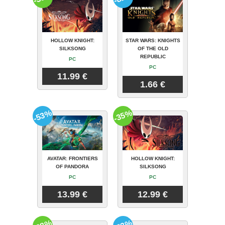
HOLLOW KNIGHT:
STAR WARS: KNIGHTS
SILKSONG
OF THE OLD
REPUBLIC
PC
PC
11.99 €
1.66 €
-53%
-35%
AVATAR: FRONTIERS
HOLLOW KNIGHT:
OF PANDORA
SILKSONG
PC
PC
13.99 €
12.99 €