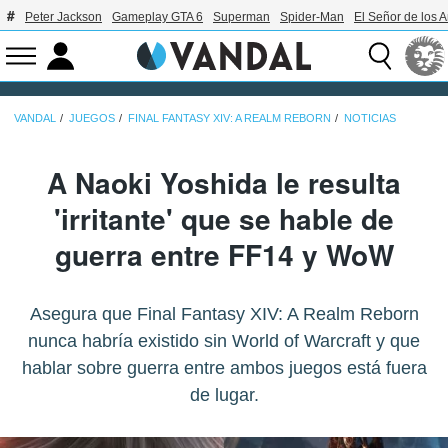
Peter Jackson
Gameplay GTA 6
Superman
Spider-Man
El Señor de los A
VANDAL
JUEGOS
FINAL FANTASY XIV: A REALM REBORN
NOTICIAS
A Naoki Yoshida le resulta
'irritante' que se hable de
guerra entre FF14 y WoW
Asegura que Final Fantasy XIV: A Realm Reborn
nunca habría existido sin World of Warcraft y que
hablar sobre guerra entre ambos juegos está fuera
de lugar.