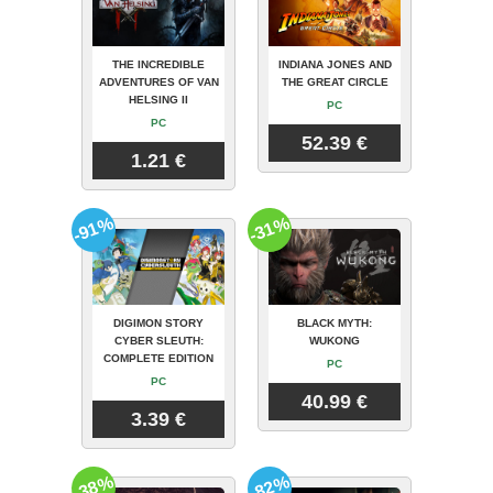
THE INCREDIBLE
INDIANA JONES AND
ADVENTURES OF VAN
THE GREAT CIRCLE
HELSING II
PC
PC
52.39 €
1.21 €
-91%
-31%
DIGIMON STORY
BLACK MYTH:
CYBER SLEUTH:
WUKONG
COMPLETE EDITION
PC
PC
40.99 €
3.39 €
-38%
-82%