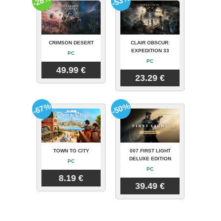
-28%
-53%
CRIMSON DESERT
CLAIR OBSCUR:
EXPEDITION 33
PC
PC
49.99 €
23.29 €
-67%
-50%
TOWN TO CITY
007 FIRST LIGHT
DELUXE EDITION
PC
PC
8.19 €
39.49 €