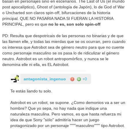
basan en personajes sino en escenarios. The Last of Us (el mundo
post apocalíptico), Ghost of (antología de Japón), lo de God of War
o Uncharted son claros spin-off, bifurcaciones de la historia
principal. QUE NO PASARIA NADA SI FUERAN LA HISTORIA
PRINCIPAL, pero es que
no lo es, son solo spin-off
PD: Resulta que despotricais de las personas no binarias y de que
las llamen elle, y todas las mierdas que se os ocurran, pero cuando
os interesa que Astrobot sea de género neutro para que no cuente
como personaje masculino se os pasa lo de ridiculizar el género
neutro. Astrobot es un robot antropomórfico, y nunca se le
denomina elle ni ella, es EL Astrobot.
antagonista_ingenuo
+0
Te estás liando tu solo.
Astrobot es un robot, se supone. ¿Como demonios va a ser un
hombre? Que yo sepa, no hay nada que indique una
naturaleza masculina. Pero vamos, es que hasta refuerza mi
idea de que Sony "sòlo" admitiría hacer un juego
protagonizado por un personaje """"masculino"""" tipo Astrobot.