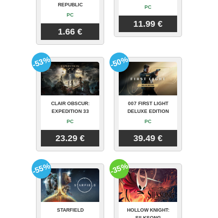
REPUBLIC
PC
PC
11.99 €
1.66 €
-53%
-50%
CLAIR OBSCUR:
007 FIRST LIGHT
EXPEDITION 33
DELUXE EDITION
PC
PC
23.29 €
39.49 €
-55%
-35%
STARFIELD
HOLLOW KNIGHT:
SILKSONG