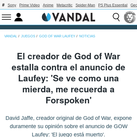
Sony
Prime Video
Anime
Metacritic
Spider-Man
PS Plus Essential
Geo
VANDAL
JUEGOS
GOD OF WAR LAUFEY
NOTICIAS
El creador de God of War
estalla contra el anuncio de
Laufey: 'Se ve como una
mierda, me recuerda a
Forspoken'
David Jaffe, creador original de God of War, expone
duramente su opinión sobre el anuncio de GOW
Laufey: 'El juego está muerto'.