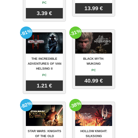
PC
13.99 €
3.39 €
-91%
-31%
THE INCREDIBLE
BLACK MYTH:
ADVENTURES OF VAN
WUKONG
HELSING II
PC
PC
40.99 €
1.21 €
-82%
-38%
STAR WARS: KNIGHTS
HOLLOW KNIGHT:
OF THE OLD
SILKSONG