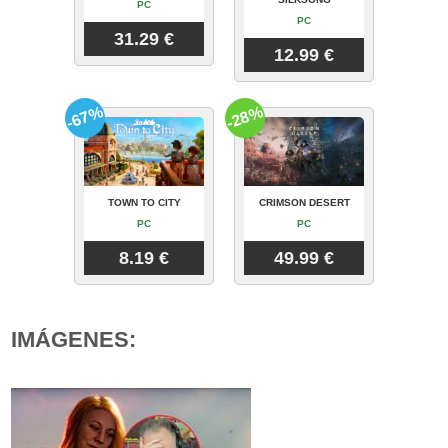
PC
PC
31.29 €
12.99 €
-67%
-28%
TOWN TO CITY
CRIMSON DESERT
PC
PC
8.19 €
49.99 €
IMÁGENES: