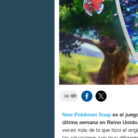
36
New Pokémon Snap
es el jueg
última semana en Reino Unido
veces más de lo que hizo el orig
las situaciones son muy diferen