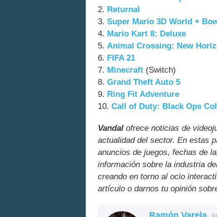
2.
Returnal
3.
Super Mario 3D World + Bow
4.
Mario Kart 8: Deluxe
5.
Animal Crossing: New Hori
6.
FIFA 21
7.
Minecraft
(Switch)
8.
Grand Theft Auto 5
9.
Ring Fit Adventure
10.
Call of Duty: Black Ops Co
Vandal
ofrece noticias de videoj
actualidad del sector. En estas 
anuncios de juegos, fechas de la
información sobre la industria de
creando en torno al ocio interact
artículo o darnos tu opinión sobr
Ramón Varela
R