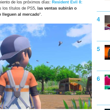
miento de los próximos días:
Resident Evil 8:
 los títulos de PS5,
las ventas subirán o
e lleguen al mercado
".