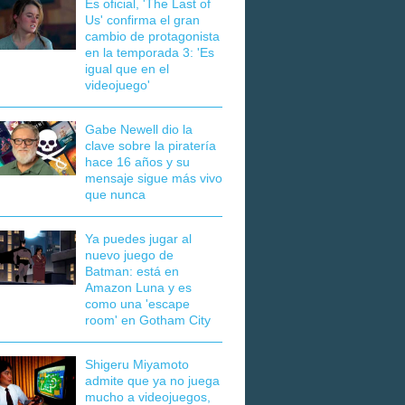
Es oficial, 'The Last of
Us' confirma el gran
cambio de protagonista
en la temporada 3: 'Es
igual que en el
videojuego'
Gabe Newell dio la
clave sobre la piratería
hace 16 años y su
mensaje sigue más vivo
que nunca
Ya puedes jugar al
nuevo juego de
Batman: está en
Amazon Luna y es
como una 'escape
room' en Gotham City
Shigeru Miyamoto
admite que ya no juega
mucho a videojuegos,