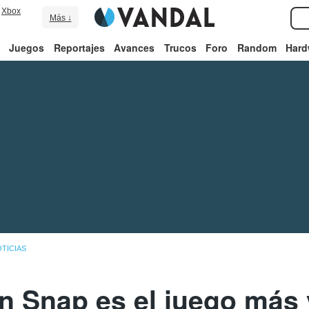
Xbox
Más ↓
Juegos
Reportajes
Avances
Trucos
Foro
Random
Hard
TICIAS
Snap es el juego más 