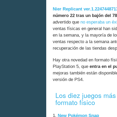
Nier Replicant ver.1.2247448713
número 22 tras un bajón del 78
advertido que
no esperaba un éxi
ventas físicas en general han s
en la semana, y la mayoría de l
ventas respecto a la semana ante
recuperación de las tiendas de
Hay otra novedad en formato fís
PlayStation 5, que
entra en el 
mejoras también están disponibl
versión de PS4.
Los diez juegos más
formato físico
1.
New Pokémon Snap