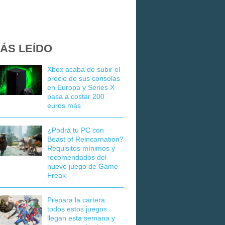
ÁS LEÍDO
Xbox acaba de subir el
precio de sus consolas
en Europa y Series X
pasa a costar 200
euros más
¿Podrá tu PC con
Beast of Reincarnation?
Requisitos mínimos y
recomendados del
nuevo juego de Game
Freak
Prepara la cartera:
todos estos juegos
llegan esta semana y