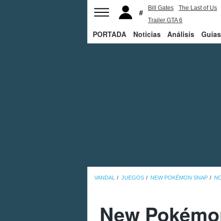
Bill Gates
The Last of Us
Trailer GTA 6
PORTADA
Noticias
Análisis
Guías
VANDAL
JUEGOS
NEW POKÉMON SNAP
NO
New Pokémon 