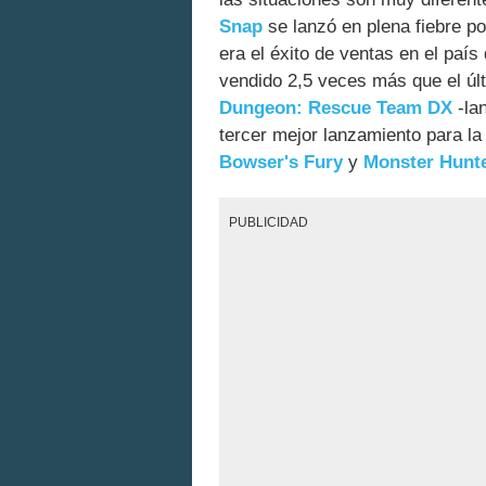
Snap
se lanzó en plena fiebre por
era el éxito de ventas en el paí
vendido 2,5 veces más que el ú
Dungeon: Rescue Team DX
-la
tercer mejor lanzamiento para l
Bowser's Fury
y
Monster Hunte
PUBLICIDAD