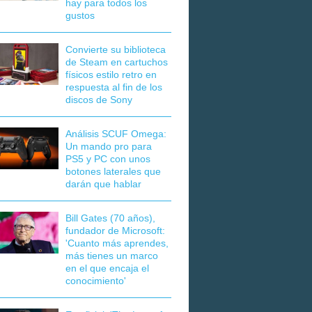
hay para todos los
gustos
Convierte su biblioteca
de Steam en cartuchos
físicos estilo retro en
respuesta al fin de los
discos de Sony
Análisis SCUF Omega:
Un mando pro para
PS5 y PC con unos
botones laterales que
darán que hablar
Bill Gates (70 años),
fundador de Microsoft:
'Cuanto más aprendes,
más tienes un marco
en el que encaja el
conocimiento'