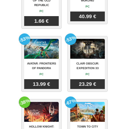
OF THE OLD
WUKONG
REPUBLIC
PC
PC
40.99 €
1.66 €
-53%
-53%
AVATAR: FRONTIERS
CLAIR OBSCUR:
OF PANDORA
EXPEDITION 33
PC
PC
13.99 €
23.29 €
-38%
-67%
HOLLOW KNIGHT:
TOWN TO CITY