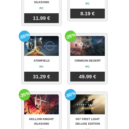
SILKSONG
PC
PC
8.19 €
11.99 €
-55%
-28%
STARFIELD
CRIMSON DESERT
PC
PC
31.29 €
49.99 €
-35%
-50%
HOLLOW KNIGHT:
007 FIRST LIGHT
SILKSONG
DELUXE EDITION