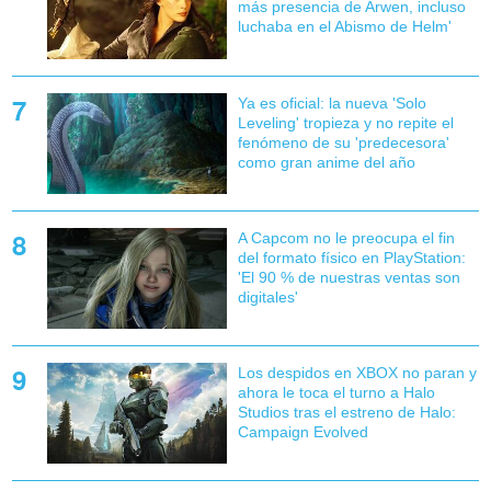
más presencia de Arwen, incluso
luchaba en el Abismo de Helm'
Ya es oficial: la nueva 'Solo
Leveling' tropieza y no repite el
fenómeno de su 'predecesora'
como gran anime del año
A Capcom no le preocupa el fin
del formato físico en PlayStation:
'El 90 % de nuestras ventas son
digitales'
Los despidos en XBOX no paran y
ahora le toca el turno a Halo
Studios tras el estreno de Halo:
Campaign Evolved