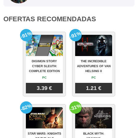
OFERTAS RECOMENDADAS
-91%
-91%
DIGIMON STORY
THE INCREDIBLE
CYBER SLEUTH:
ADVENTURES OF VAN
COMPLETE EDITION
HELSING II
PC
PC
3.39 €
1.21 €
-82%
-31%
STAR WARS: KNIGHTS
BLACK MYTH: