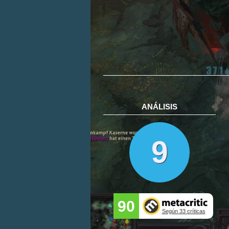
ANÁLISIS
9
90
Según 33 críticas