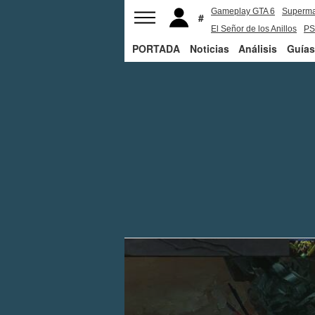
Gameplay GTA 6
Superm
El Señor de los Anillos
PS
PORTADA
Noticias
Análisis
Guías