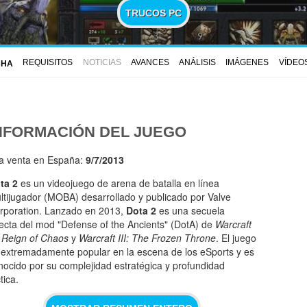
TRUCOS PC
REQUISITOS
NOTICIAS
AVANCES
ANÁLISIS
IMÁGENES
VÍDEO
CHA
NFORMACIÓN DEL JUEGO
la venta en España:
9/7/2013
ta 2
es un videojuego de arena de batalla en línea
ltijugador (MOBA) desarrollado y publicado por Valve
rporation. Lanzado en 2013,
Dota 2
es una secuela
recta del mod "Defense of the Ancients" (DotA) de
Warcraft
I: Reign of Chaos
y
Warcraft III: The Frozen Throne
. El juego
 extremadamente popular en la escena de los eSports y es
nocido por su complejidad estratégica y profundidad
tica.