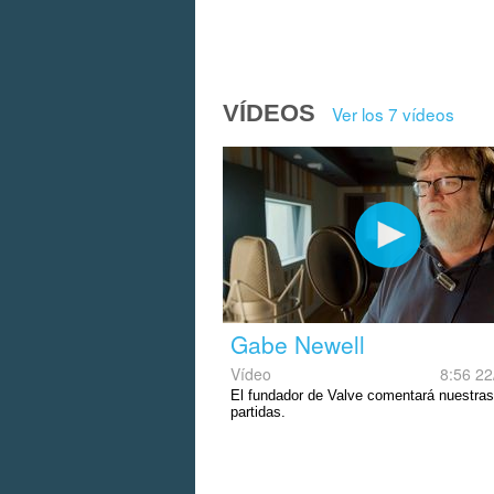
VÍDEOS
Ver los 7 vídeos
Gabe Newell
Vídeo
8:56 22
El fundador de Valve comentará nuestras
partidas.