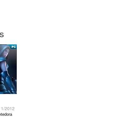
S
11/2012
etedora