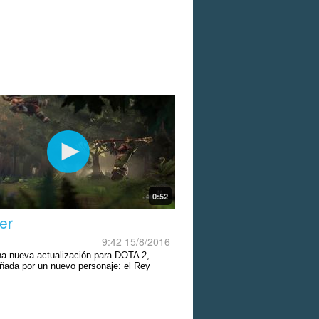
0:52
er
9:42 15/8/2016
na nueva actualización para DOTA 2,
ada por un nuevo personaje: el Rey