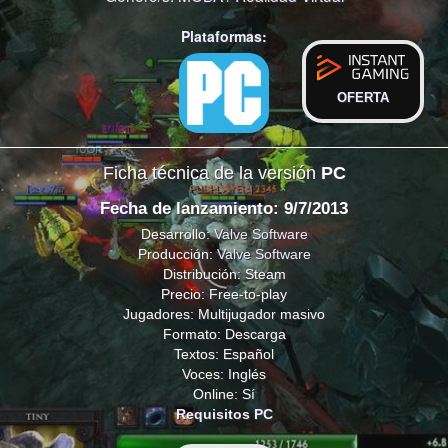
Plataformas:
OFERTA
Ficha técnica de la versión
PC
Fecha de lanzamiento: 9/7/2013
Desarrollo:
Valve Software
Producción:
Valve Software
Distribución: Steam
Precio: Free-to-play
Jugadores: Multijugador masivo
Formato: Descarga
Textos: Español
Voces: Inglés
Online: Sí
Requisitos PC