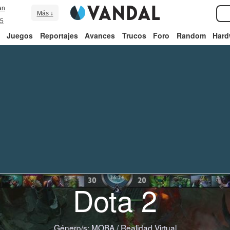
an
Más ↓
5
Juegos
Reportajes
Avances
Trucos
Foro
Random
Hard
Dota 2
Género/s:
MOBA
/
Realidad Virtual