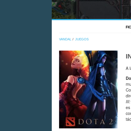
FI
VANDAL
JUEGOS
I
A 
Do
mu
Co
di
II
es
co
tác