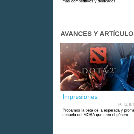
más competitivos y dedicados.
AVANCES Y ARTÍCULO
Impresiones
16:14 9/
Probamos la beta de la esperada y prom
secuela del MOBA que creó el género.