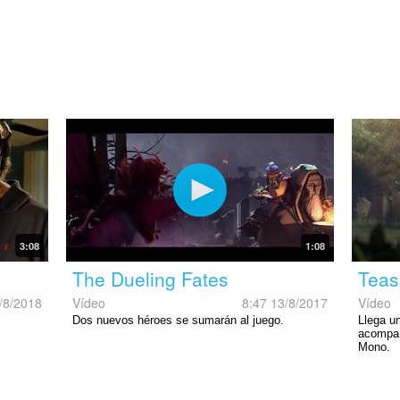
3:08
1:08
The Dueling Fates
Teas
/8/2018
Vídeo
8:47 13/8/2017
Vídeo
Dos nuevos héroes se sumarán al juego.
Llega u
acompañ
Mono.