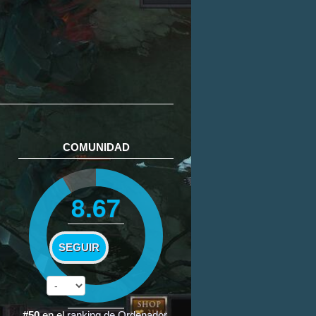
COMUNIDAD
8.67
SEGUIR
#50
en el
ranking de Ordenador
.