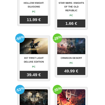
HOLLOW KNIGHT:
STAR WARS: KNIGHTS
SILKSONG
OF THE OLD
REPUBLIC
PC
PC
11.99 €
1.66 €
-50%
-28%
007 FIRST LIGHT
CRIMSON DESERT
DELUXE EDITION
PC
PC
49.99 €
39.49 €
-53%
-35%