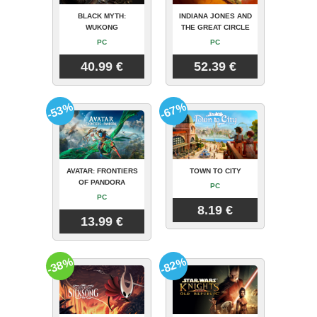
BLACK MYTH:
INDIANA JONES AND
WUKONG
THE GREAT CIRCLE
PC
PC
40.99 €
52.39 €
-53%
-67%
AVATAR: FRONTIERS
TOWN TO CITY
OF PANDORA
PC
PC
8.19 €
13.99 €
-38%
-82%