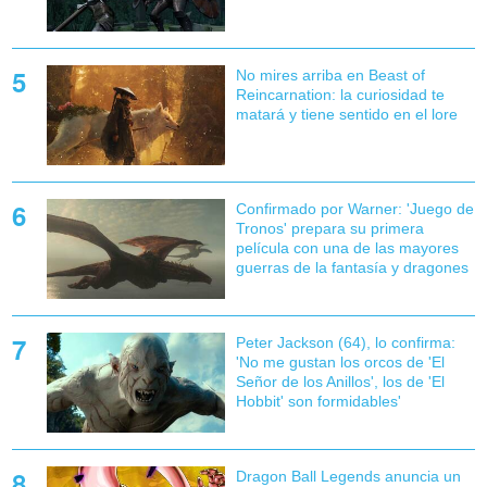
No mires arriba en Beast of
Reincarnation: la curiosidad te
matará y tiene sentido en el lore
Confirmado por Warner: 'Juego de
Tronos' prepara su primera
película con una de las mayores
guerras de la fantasía y dragones
Peter Jackson (64), lo confirma:
'No me gustan los orcos de 'El
Señor de los Anillos', los de 'El
Hobbit' son formidables'
Dragon Ball Legends anuncia un