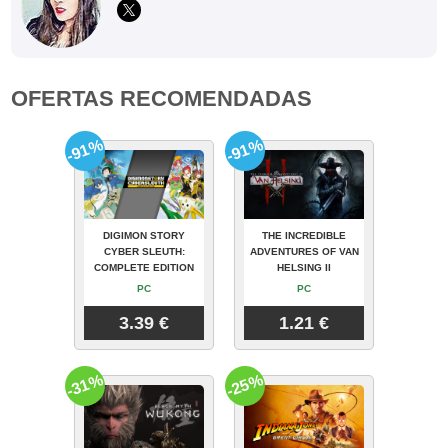
OFERTAS RECOMENDADAS
-91%
-91%
DIGIMON STORY
THE INCREDIBLE
CYBER SLEUTH:
ADVENTURES OF VAN
COMPLETE EDITION
HELSING II
PC
PC
3.39 €
1.21 €
-31%
-25%