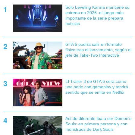
Solo Leveling Karma mantiene su
estreno en 2026: el juego más
importante de la serie prepara
noticias
GTA 6 podría salir en formato
físico tras el lanzamiento, según el
jefe de Take-Two Interactive
El Tráiler 3 de GTA 6 será como
una serie con gameplay y tendrá
sentido que se emita en Netflix
Así de diferente iba a ser Demon's
Souls: en primera persona y con
monstruos de Dark Souls