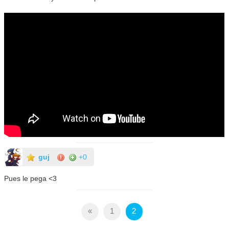
guj
+0
Pues le pega <3
«
1
2