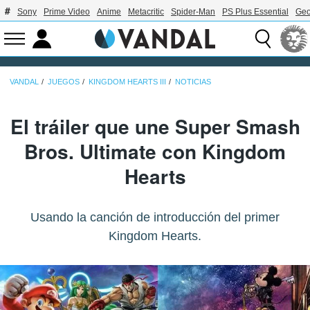
Sony
Prime Video
Anime
Metacritic
Spider-Man
PS Plus Essential
Geo
VANDAL
JUEGOS
KINGDOM HEARTS III
NOTICIAS
El tráiler que une Super Smash
Bros. Ultimate con Kingdom
Hearts
Usando la canción de introducción del primer
Kingdom Hearts.