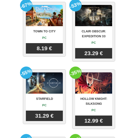
-67%
-53%
TOWN TO CITY
CLAIR OBSCUR:
EXPEDITION 33
PC
PC
8.19 €
23.29 €
-55%
-35%
STARFIELD
HOLLOW KNIGHT:
SILKSONG
PC
PC
31.29 €
12.99 €