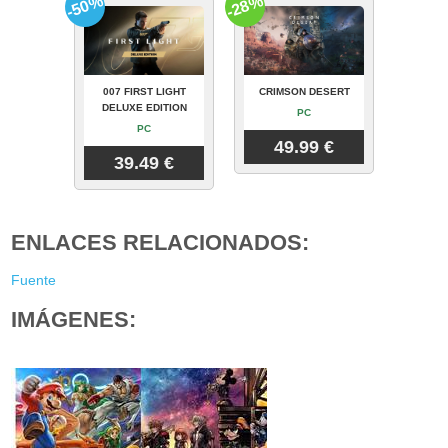
-50%
-28%
007 FIRST LIGHT
CRIMSON DESERT
DELUXE EDITION
PC
PC
49.99 €
39.49 €
ENLACES RELACIONADOS:
Fuente
IMÁGENES: