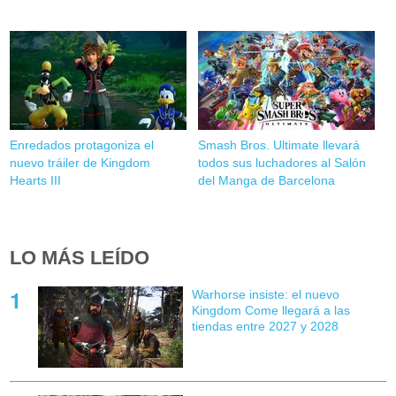
Enredados protagoniza el
Smash Bros. Ultimate llevará
nuevo tráiler de Kingdom
todos sus luchadores al Salón
Hearts III
del Manga de Barcelona
LO MÁS LEÍDO
Warhorse insiste: el nuevo
Kingdom Come llegará a las
tiendas entre 2027 y 2028