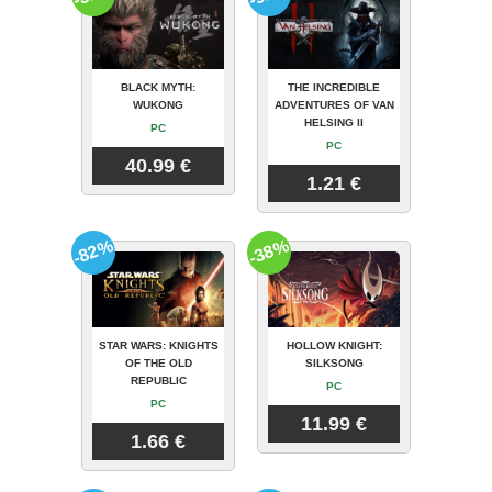
BLACK MYTH:
THE INCREDIBLE
WUKONG
ADVENTURES OF VAN
HELSING II
PC
PC
40.99 €
1.21 €
-82%
-38%
STAR WARS: KNIGHTS
HOLLOW KNIGHT:
OF THE OLD
SILKSONG
REPUBLIC
PC
PC
11.99 €
1.66 €