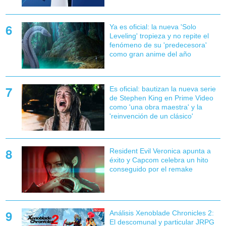
Ya es oficial: la nueva 'Solo
Leveling' tropieza y no repite el
fenómeno de su 'predecesora'
como gran anime del año
Es oficial: bautizan la nueva serie
de Stephen King en Prime Video
como 'una obra maestra' y la
'reinvención de un clásico'
Resident Evil Veronica apunta a
éxito y Capcom celebra un hito
conseguido por el remake
Análisis Xenoblade Chronicles 2:
El descomunal y particular JRPG