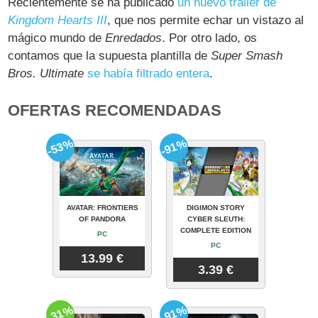
Recientemente se ha publicado
un nuevo tráiler de
Kingdom Hearts III
, que nos permite echar un vistazo al
mágico mundo de
Enredados
. Por otro lado, os
contamos que la supuesta plantilla de
Super Smash
Bros. Ultimate
se había filtrado entera
.
OFERTAS RECOMENDADAS
-53%
-91%
AVATAR: FRONTIERS
DIGIMON STORY
OF PANDORA
CYBER SLEUTH:
COMPLETE EDITION
PC
PC
13.99 €
3.39 €
-31%
-91%