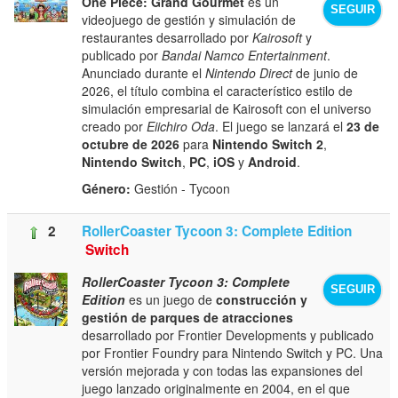
One Piece: Grand Gourmet
es un
SEGUIR
videojuego de gestión y simulación de
restaurantes desarrollado por
Kairosoft
y
publicado por
Bandai Namco Entertainment
.
Anunciado durante el
Nintendo Direct
de junio de
2026, el título combina el característico estilo de
simulación empresarial de Kairosoft con el universo
creado por
Eiichiro Oda
. El juego se lanzará el
23 de
octubre de 2026
para
Nintendo Switch 2
,
Nintendo Switch
,
PC
,
iOS
y
Android
.
Género:
Gestión - Tycoon
2
RollerCoaster Tycoon 3: Complete Edition
Switch
RollerCoaster Tycoon 3: Complete
SEGUIR
Edition
es un juego de
construcción y
gestión de parques de atracciones
desarrollado por Frontier Developments y publicado
por Frontier Foundry para Nintendo Switch y PC. Una
versión mejorada y con todas las expansiones del
juego lanzado originalmente en 2004, en el que