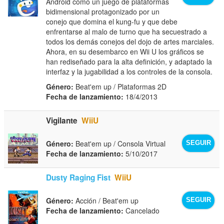
Android como un juego de plataformas
bidimensional protagonizado por un
conejo que domina el kung-fu y que debe
enfrentarse al malo de turno que ha secuestrado a
todos los demás conejos del dojo de artes marciales.
Ahora, en su desembarco en Wii U los gráficos se
han rediseñado para la alta definición, y adaptado la
interfaz y la jugabilidad a los controles de la consola.
Género:
Beat'em up / Plataformas 2D
Fecha de lanzamiento:
18/4/2013
Vigilante
WiiU
Género:
Beat'em up / Consola Virtual
SEGUIR
Fecha de lanzamiento:
5/10/2017
Dusty Raging Fist
WiiU
Género:
Acción / Beat'em up
SEGUIR
Fecha de lanzamiento:
Cancelado