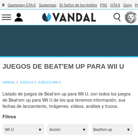
Gameplay GTA 6
Superman
El Señor de los Anillos
PS5
GTA 6
Sony
P
JUEGOS DE BEAT'EM UP PARA WII U
VANDAL
JUEGOS
JUEGOS WII U
Listado de juegos de Beat'em up para Wii U, con todos los juegos
de Beat'em up para Wii U de los que tenemos información, sus
fechas de lanzamiento, imágenes, vídeos, análisis y trucos.
Filtros
Wii U
Acción
Beat'em up