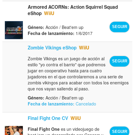
Armored ACORNs: Action Squirrel Squad
eShop
WiiU
Género:
Acción / Beat'em up
SEGUIR
Fecha de lanzamiento:
1/6/2017
Zombie Vikings eShop
WiiU
Zombie Vikings es un juego de acción al
SEGUIR
estilo "yo contra el barrio" que podremos
jugar en cooperativo hasta para cuatro
jugadores en el que controlaremos a una serie de
zombis vikingos para acabar con todos los enemigos
que nos vayan saliendo al paso.
Género:
Acción / Beat'em up
Fecha de lanzamiento:
Cancelado
Final Fight One CV
WiiU
Final Fight One
es un videojuego de
SEGUIR
beat 'em up desarrollado por
Capcom
y