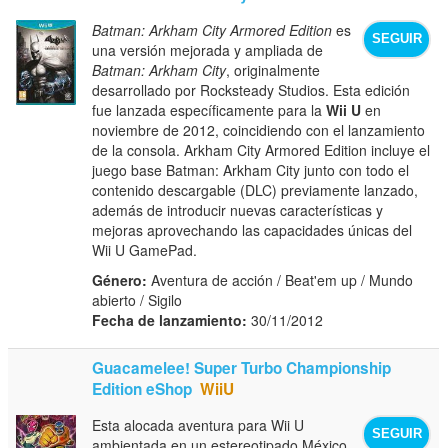
Batman: Arkham City Armored Edition
es
SEGUIR
una versión mejorada y ampliada de
Batman: Arkham City
, originalmente
desarrollado por Rocksteady Studios. Esta edición
fue lanzada específicamente para la
Wii U
en
noviembre de 2012, coincidiendo con el lanzamiento
de la consola. Arkham City Armored Edition incluye el
juego base Batman: Arkham City junto con todo el
contenido descargable (DLC) previamente lanzado,
además de introducir nuevas características y
mejoras aprovechando las capacidades únicas del
Wii U GamePad.
Género:
Aventura de acción / Beat'em up / Mundo
abierto / Sigilo
Fecha de lanzamiento:
30/11/2012
Guacamelee! Super Turbo Championship
Edition eShop
WiiU
Esta alocada aventura para Wii U
SEGUIR
ambientada en un estereotipado México