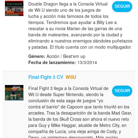
Double Dragon llega a la Consola Virtual
SEGUIR
de Wii U siendo uno de los juegos de
lucha y acción más famosos de todos los
tiempos. Tendremos que ayudar a Billy Lee a
rescatar a su novia Marian de las garras de una
banda de maleantes, avanzando por la ciudad y
eliminando a nuestros enemigos dándoles puñetazos
y patadas. El título cuenta con un modo multijugador.
Género:
Acción / Beat'em up
Fecha de lanzamiento:
13/3/2014
Final Fight 3 CV
WiiU
Final Fight 3 llega a la Consola Virtual de
SEGUIR
Wii U desde Super Nintendo, siendo la
conclusión de esta saga de juegos "yo
contra el barrio" de Capcom que tanto triunfó en los
arcades. Tras la desaparición de la banda Mad Gear,
la banda de los Skull Cross son ahora el nuevo reto
para Guy y Mike Haggar, alcalde de Metro City, en
compañía de Lucía, una vieja amiga de Cody, y
Dean, un misterioso desconocido. Más acción