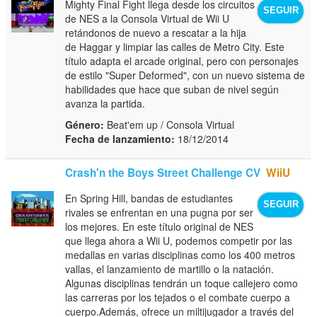
Mighty Final Fight llega desde los circuitos
SEGUIR
de NES a la Consola Virtual de Wii U
retándonos de nuevo a rescatar a la hija
de Haggar y limpiar las calles de Metro City. Este
título adapta el arcade original, pero con personajes
de estilo "Super Deformed", con un nuevo sistema de
habilidades que hace que suban de nivel según
avanza la partida.
Género:
Beat'em up / Consola Virtual
Fecha de lanzamiento:
18/12/2014
Crash'n the Boys Street Challenge CV
WiiU
En Spring Hill, bandas de estudiantes
SEGUIR
rivales se enfrentan en una pugna por ser
los mejores. En este título original de NES
que llega ahora a Wii U, podemos competir por las
medallas en varias disciplinas como los 400 metros
vallas, el lanzamiento de martillo o la natación.
Algunas disciplinas tendrán un toque callejero como
las carreras por los tejados o el combate cuerpo a
cuerpo.Además, ofrece un miltijugador a través del