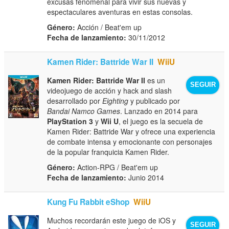
excusas fenomenal para vivir sus nuevas y
espectaculares aventuras en estas consolas.
Género:
Acción / Beat'em up
Fecha de lanzamiento:
30/11/2012
Kamen Rider: Battride War II
WiiU
Kamen Rider: Battride War II
es un
SEGUIR
videojuego de acción y hack and slash
desarrollado por
Eighting
y publicado por
Bandai Namco Games
. Lanzado en 2014 para
PlayStation 3
y
Wii U
, el juego es la secuela de
Kamen Rider: Battride War y ofrece una experiencia
de combate intensa y emocionante con personajes
de la popular franquicia Kamen Rider.
Género:
Action-RPG / Beat'em up
Fecha de lanzamiento:
Junio 2014
Kung Fu Rabbit eShop
WiiU
Muchos recordarán este juego de iOS y
SEGUIR