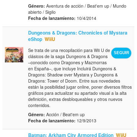
Género:
Aventura de acción / Beat'em up / Mundo
abierto / Sigilo
Fecha de lanzamiento:
10/4/2014
Dungeons & Dragons: Chronicles of Mystara
eShop
WiiU
Se trata de una recopilación para Wii U de
SEGUIR
clásicos de la saga Dungeons & Dragons
–conocido como Dragones y Mazmorras
en España–, que incluye Incluirá Dungeons &
Dragons: Shadow over Mystara y Dungeons &
Dragons: Tower of Doom. Entre sus novedades
están la posibilidad jugar online, poner diversos filtros
gráficos para actualizar su apartado visual a la alta
definición, extras desbloqueables y otros nuevos
contenidos.
Género:
Acción / Beat'em up
Fecha de lanzamiento:
12/9/2013
Batman: Arkham City Armored Edition
WiiU