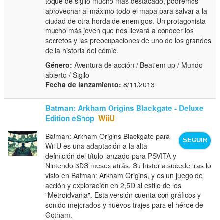
toque de sigilo mucho más destacado, podremos
aprovechar al máximo todo el mapa para salvar a la
ciudad de otra horda de enemigos. Un protagonista
mucho más joven que nos llevará a conocer los
secretos y las preocupaciones de uno de los grandes
de la historia del cómic.
Género:
Aventura de acción / Beat'em up / Mundo
abierto / Sigilo
Fecha de lanzamiento:
8/11/2013
Batman: Arkham Origins Blackgate - Deluxe
Edition eShop
WiiU
Batman: Arkham Origins Blackgate para
SEGUIR
Wii U es una adaptación a la alta
definición del título lanzado para PSVITA y
Nintendo 3DS meses atrás. Su historia sucede tras lo
visto en Batman: Arkham Origins, y es un juego de
acción y exploración en 2,5D al estilo de los
"Metroidvania". Esta versión cuenta con gráficos y
sonido mejorados y nuevos trajes para el héroe de
Gotham.