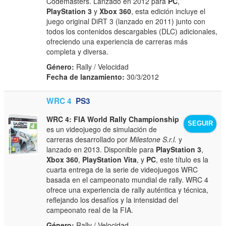
Codemasters. Lanzado en 2012 para
PC
,
PlayStation 3
y
Xbox 360
, esta edición incluye el
juego original DiRT 3 (lanzado en 2011) junto con
todos los contenidos descargables (DLC) adicionales,
ofreciendo una experiencia de carreras más
completa y diversa.
Género:
Rally / Velocidad
Fecha de lanzamiento:
30/3/2012
WRC 4
PS3
WRC 4: FIA World Rally Championship
SEGUIR
es un videojuego de simulación de
carreras desarrollado por
Milestone S.r.l.
y
lanzado en 2013. Disponible para
PlayStation 3
,
Xbox 360
,
PlayStation Vita
, y
PC
, este título es la
cuarta entrega de la serie de videojuegos WRC
basada en el campeonato mundial de rally. WRC 4
ofrece una experiencia de rally auténtica y técnica,
reflejando los desafíos y la intensidad del
campeonato real de la FIA.
Género:
Rally / Velocidad