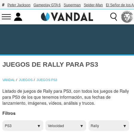
Peter Jackson
Gameplay GTA 6
Superman
Spider-Man
El Señor de los A
JUEGOS DE RALLY PARA PS3
VANDAL
JUEGOS
JUEGOS PS3
Listado de juegos de Rally para PS3, con todos los juegos de Rally
para PS3 de los que tenemos información, sus fechas de
lanzamiento, imágenes, vídeos, análisis y trucos.
Filtros
PS3
Velocidad
Rally