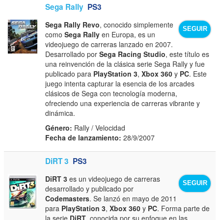
Sega Rally
PS3
Sega Rally Revo
, conocido simplemente
SEGUIR
como
Sega Rally
en Europa, es un
videojuego de carreras lanzado en 2007.
Desarrollado por
Sega Racing Studio
, este título es
una reinvención de la clásica serie Sega Rally y fue
publicado para
PlayStation 3
,
Xbox 360
y
PC
. Este
juego intenta capturar la esencia de los arcades
clásicos de Sega con tecnología moderna,
ofreciendo una experiencia de carreras vibrante y
dinámica.
Género:
Rally / Velocidad
Fecha de lanzamiento:
28/9/2007
DiRT 3
PS3
DiRT 3
es un videojuego de carreras
SEGUIR
desarrollado y publicado por
Codemasters
. Se lanzó en mayo de 2011
para
PlayStation 3
,
Xbox 360
y
PC
. Forma parte de
la serie
DiRT
, conocida por su enfoque en las