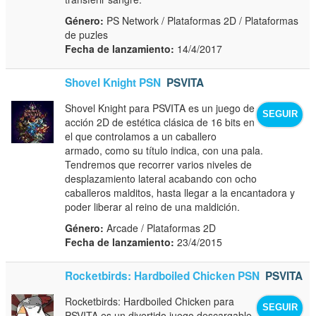
Género:
PS Network / Plataformas 2D / Plataformas
de puzles
Fecha de lanzamiento:
14/4/2017
Shovel Knight PSN
PSVITA
Shovel Knight para PSVITA es un juego de
SEGUIR
acción 2D de estética clásica de 16 bits en
el que controlamos a un caballero
armado, como su título indica, con una pala.
Tendremos que recorrer varios niveles de
desplazamiento lateral acabando con ocho
caballeros malditos, hasta llegar a la encantadora y
poder liberar al reino de una maldición.
Género:
Arcade / Plataformas 2D
Fecha de lanzamiento:
23/4/2015
Rocketbirds: Hardboiled Chicken PSN
PSVITA
Rocketbirds: Hardboiled Chicken para
SEGUIR
PSVITA es un divertido juego descargable