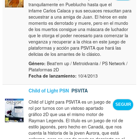
tranquilamente en Pueblucho hasta que el
infame Carlos Calaca y sus secuaces resucitan para
secuestrar a una amiga de Juan. El héroe en este
momento es derrotado y muere, pero en el mundo
de los muertos consigue una máscara de luchador
que le otorga el poder necesario para comenzar la
venganza y recuperar a la chica en este juego de
plataformas y acción para PSVITA que hará las
delicias de los amantes de lo clásico.
Género:
Beat'em up / Metroidvania / PS Network /
Plataformas 2D
Fecha de lanzamiento:
10/4/2013
Child of Light PSN
PSVITA
Child of Light para PSVITA es un juego de
SEGUIR
rol por turnos con un vistoso apartado
gráfico 2D que usa el mismo motor de
Rayman Legends. El título es un juego de rol de
estilo japonés, pero hecho en Canadá, que nos
cuenta la historia de la joven Aurora, que está
enferma, pero en vez de morir se despierta en el