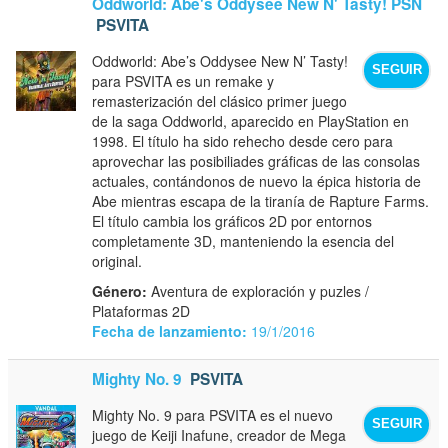
Oddworld: Abe's Oddysee New N' Tasty! PSN
PSVITA
Oddworld: Abe’s Oddysee New N’ Tasty!
SEGUIR
para PSVITA es un remake y
remasterización del clásico primer juego
de la saga Oddworld, aparecido en PlayStation en
1998. El título ha sido rehecho desde cero para
aprovechar las posibiliades gráficas de las consolas
actuales, contándonos de nuevo la épica historia de
Abe mientras escapa de la tiranía de Rapture Farms.
El título cambia los gráficos 2D por entornos
completamente 3D, manteniendo la esencia del
original.
Género:
Aventura de exploración y puzles /
Plataformas 2D
Fecha de lanzamiento:
19/1/2016
Mighty No. 9
PSVITA
Mighty No. 9 para PSVITA es el nuevo
SEGUIR
juego de Keiji Inafune, creador de Mega