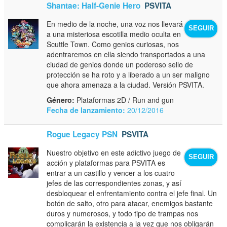
Shantae: Half-Genie Hero
PSVITA
En medio de la noche, una voz nos llevará
SEGUIR
a una misteriosa escotilla medio oculta en
Scuttle Town. Como genios curiosas, nos
adentraremos en ella siendo transportados a una
ciudad de genios donde un poderoso sello de
protección se ha roto y a liberado a un ser maligno
que ahora amenaza a la ciudad. Versión PSVITA.
Género:
Plataformas 2D / Run and gun
Fecha de lanzamiento:
20/12/2016
Rogue Legacy PSN
PSVITA
Nuestro objetivo en este adictivo juego de
SEGUIR
acción y plataformas para PSVITA es
entrar a un castillo y vencer a los cuatro
jefes de las correspondientes zonas, y así
desbloquear el enfrentamiento contra el jefe final. Un
botón de salto, otro para atacar, enemigos bastante
duros y numerosos, y todo tipo de trampas nos
complicarán la existencia a la vez que nos obligarán