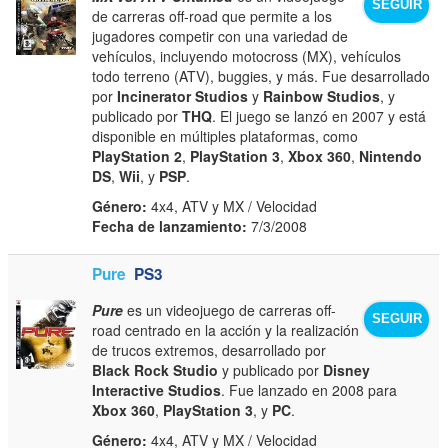
SEGUIR
de carreras off-road que permite a los
jugadores competir con una variedad de
vehículos, incluyendo motocross (MX), vehículos
todo terreno (ATV), buggies, y más. Fue desarrollado
por
Incinerator Studios
y
Rainbow Studios
, y
publicado por
THQ
. El juego se lanzó en 2007 y está
disponible en múltiples plataformas, como
PlayStation 2
,
PlayStation 3
,
Xbox 360
,
Nintendo
DS
,
Wii
, y
PSP
.
Género:
4x4, ATV y MX / Velocidad
Fecha de lanzamiento:
7/3/2008
Pure
PS3
Pure
es un videojuego de carreras off-
SEGUIR
road centrado en la acción y la realización
de trucos extremos, desarrollado por
Black Rock Studio
y publicado por
Disney
Interactive Studios
. Fue lanzado en 2008 para
Xbox 360
,
PlayStation 3
, y
PC
.
Género:
4x4, ATV y MX / Velocidad