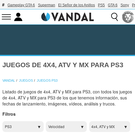
Gameplay GTA 6
Superman
El Señor de los Anillos
PS5
GTA 6
Sony
P
JUEGOS DE 4X4, ATV Y MX PARA PS3
VANDAL
JUEGOS
JUEGOS PS3
Listado de juegos de 4x4, ATV y MX para PS3, con todos los juegos
de 4x4, ATV y MX para PS3 de los que tenemos información, sus
fechas de lanzamiento, imágenes, vídeos, análisis y trucos.
Filtros
PS3
Velocidad
4x4, ATV y MX