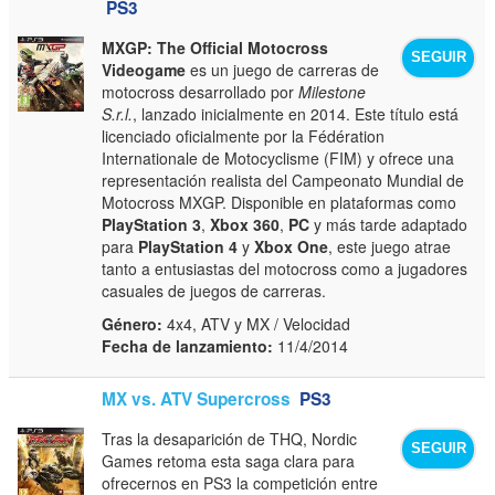
PS3
MXGP: The Official Motocross
SEGUIR
Videogame
es un juego de carreras de
motocross desarrollado por
Milestone
S.r.l.
, lanzado inicialmente en 2014. Este título está
licenciado oficialmente por la Fédération
Internationale de Motocyclisme (FIM) y ofrece una
representación realista del Campeonato Mundial de
Motocross MXGP. Disponible en plataformas como
PlayStation 3
,
Xbox 360
,
PC
y más tarde adaptado
para
PlayStation 4
y
Xbox One
, este juego atrae
tanto a entusiastas del motocross como a jugadores
casuales de juegos de carreras.
Género:
4x4, ATV y MX / Velocidad
Fecha de lanzamiento:
11/4/2014
MX vs. ATV Supercross
PS3
Tras la desaparición de THQ, Nordic
SEGUIR
Games retoma esta saga clara para
ofrecernos en PS3 la competición entre