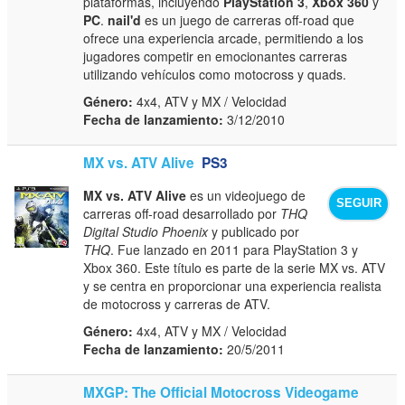
plataformas, incluyendo
PlayStation 3
,
Xbox 360
y
PC
.
nail'd
es un juego de carreras off-road que
ofrece una experiencia arcade, permitiendo a los
jugadores competir en emocionantes carreras
utilizando vehículos como motocross y quads.
Género:
4x4, ATV y MX / Velocidad
Fecha de lanzamiento:
3/12/2010
MX vs. ATV Alive
PS3
MX vs. ATV Alive
es un videojuego de
SEGUIR
carreras off-road desarrollado por
THQ
Digital Studio Phoenix
y publicado por
THQ
. Fue lanzado en 2011 para PlayStation 3 y
Xbox 360. Este título es parte de la serie MX vs. ATV
y se centra en proporcionar una experiencia realista
de motocross y carreras de ATV.
Género:
4x4, ATV y MX / Velocidad
Fecha de lanzamiento:
20/5/2011
MXGP: The Official Motocross Videogame