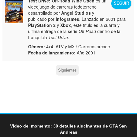
Test Drive: Off-Road Wide Open
es un
SEGUIR
videojuego de carreras todoterreno
desarrollado por
Angel Studios
y
publicado por
Infogrames
. Lanzado en 2001 para
PlayStation 2
y
Xbox
, este título es la cuarta y
última entrega de la serie
Off-Road
dentro de la
franquicia
Test Drive
.
Género:
4x4, ATV y MX / Carreras arcade
Fecha de lanzamiento:
Año 2001
Siguientes
Vídeo del momento: 30 detalles alucinantes de GTA San
Andreas