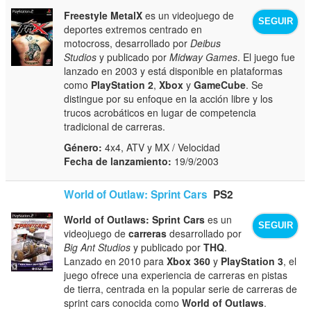
Freestyle MetalX
es un videojuego de
SEGUIR
deportes extremos centrado en
motocross, desarrollado por
Deibus
Studios
y publicado por
Midway Games
. El juego fue
lanzado en 2003 y está disponible en plataformas
como
PlayStation 2
,
Xbox
y
GameCube
. Se
distingue por su enfoque en la acción libre y los
trucos acrobáticos en lugar de competencia
tradicional de carreras.
Género:
4x4, ATV y MX / Velocidad
Fecha de lanzamiento:
19/9/2003
World of Outlaw: Sprint Cars
PS2
World of Outlaws: Sprint Cars
es un
SEGUIR
videojuego de
carreras
desarrollado por
Big Ant Studios
y publicado por
THQ
.
Lanzado en 2010 para
Xbox 360
y
PlayStation 3
, el
juego ofrece una experiencia de carreras en pistas
de tierra, centrada en la popular serie de carreras de
sprint cars conocida como
World of Outlaws
.