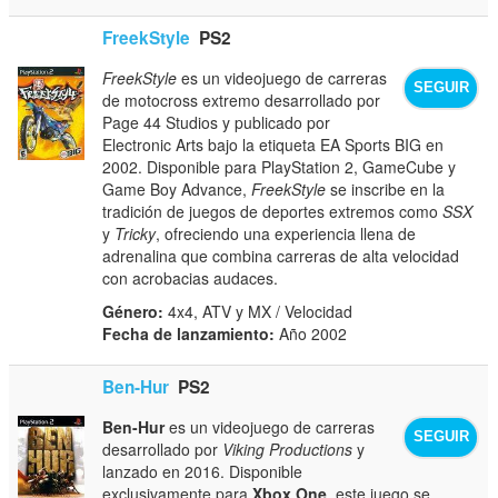
FreekStyle
PS2
FreekStyle
es un videojuego de carreras
SEGUIR
de motocross extremo desarrollado por
Page 44 Studios y publicado por
Electronic Arts bajo la etiqueta EA Sports BIG en
2002. Disponible para PlayStation 2, GameCube y
Game Boy Advance,
FreekStyle
se inscribe en la
tradición de juegos de deportes extremos como
SSX
y
Tricky
, ofreciendo una experiencia llena de
adrenalina que combina carreras de alta velocidad
con acrobacias audaces.
Género:
4x4, ATV y MX / Velocidad
Fecha de lanzamiento:
Año 2002
Ben-Hur
PS2
Ben-Hur
es un videojuego de carreras
SEGUIR
desarrollado por
Viking Productions
y
lanzado en 2016. Disponible
exclusivamente para
Xbox One
, este juego se