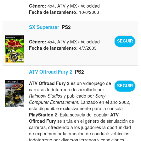
Género:
4x4, ATV y MX / Velocidad
Fecha de lanzamiento:
10/6/2003
SX Superstar
PS2
Género:
4x4, ATV y MX / Velocidad
SEGUIR
Fecha de lanzamiento:
4/7/2003
ATV Offroad Fury 2
PS2
ATV Offroad Fury 2
es un videojuego de
SEGUIR
carreras todoterreno desarrollado por
Rainbow Studios
y publicado por
Sony
Computer Entertainment
. Lanzado en el año 2002,
está disponible exclusivamente para la consola
PlayStation 2
. Esta secuela del popular
ATV
Offroad Fury
se sitúa en el género de simulación de
carreras, ofreciendo a los jugadores la oportunidad
de experimentar la emoción de conducir vehículos
todoterreno por diversos terrenos y condiciones