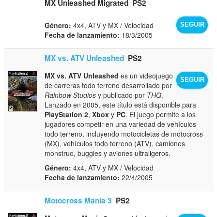
MX Unleashed Migrated
PS2
Género:
4x4, ATV y MX / Velocidad
SEGUIR
Fecha de lanzamiento:
18/3/2005
MX vs. ATV Unleashed
PS2
MX vs. ATV Unleashed
es un videojuego
SEGUIR
de carreras todo terreno desarrollado por
Rainbow Studios
y publicado por
THQ
.
Lanzado en 2005, este título está disponible para
PlayStation 2
,
Xbox
y
PC
. El juego permite a los
jugadores competir en una variedad de vehículos
todo terreno, incluyendo motocicletas de motocross
(MX), vehículos todo terreno (ATV), camiones
monstruo, buggies y aviones ultraligeros.
Género:
4x4, ATV y MX / Velocidad
Fecha de lanzamiento:
22/4/2005
Motocross Mania 3
PS2