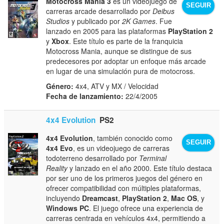
Motocross Mania 3
es un videojuego de
SEGUIR
carreras arcade desarrollado por
Deibus
Studios
y publicado por
2K Games
. Fue
lanzado en 2005 para las plataformas
PlayStation 2
y
Xbox
. Este título es parte de la franquicia
Motocross Mania, aunque se distingue de sus
predecesores por adoptar un enfoque más arcade
en lugar de una simulación pura de motocross.
Género:
4x4, ATV y MX / Velocidad
Fecha de lanzamiento:
22/4/2005
4x4 Evolution
PS2
4x4 Evolution
, también conocido como
SEGUIR
4x4 Evo
, es un videojuego de carreras
todoterreno desarrollado por
Terminal
Reality
y lanzado en el año 2000. Este título destaca
por ser uno de los primeros juegos del género en
ofrecer compatibilidad con múltiples plataformas,
incluyendo
Dreamcast
,
PlayStation 2
,
Mac OS
, y
Windows PC
. El juego ofrece una experiencia de
carreras centrada en vehículos 4x4, permitiendo a