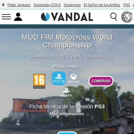
Peter Jackson
Gameplay GTA 6
Superman
El Señor de los Anillos
PS5
MUD FIM Motocross World
Championship
Género/s:
4x4, ATV y MX
/
Velocidad
Plataformas:
COMPRAR
Ficha técnica de la versión
PS3
Más información