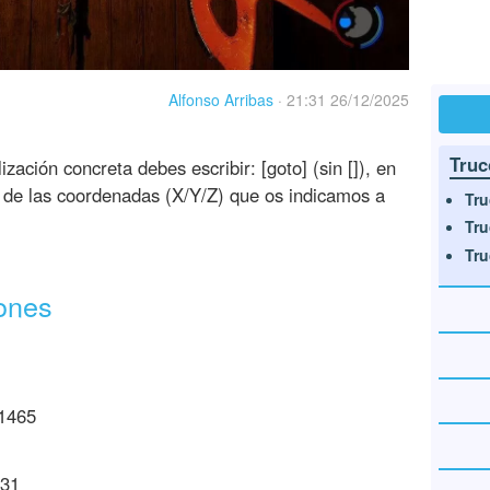
Alfonso Arribas
·
21:31 26/12/2025
Truc
ización concreta debes escribir: [goto] (sin []), en
 de las coordenadas (X/Y/Z) que os indicamos a
Tru
Tru
Tru
iones
 1465
531