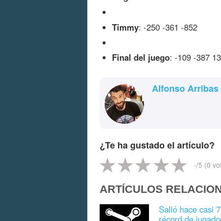
Timmy
: -250 -361 -852
Final del juego
: -109 -387 1
Alfonso Arribas
¿Te ha gustado el artículo?
-
/5 (
0
vo
ARTÍCULOS RELACIO
Salió hace casi 
récord de jugado