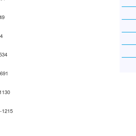
49
34
-534
6691
-1130
 -1215