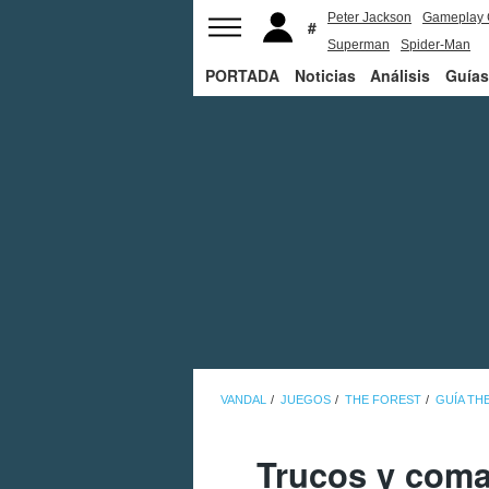
Peter Jackson
Gameplay 
Superman
Spider-Man
PORTADA
Noticias
Análisis
Guías
VANDAL
JUEGOS
THE FOREST
GUÍA TH
Trucos y coma