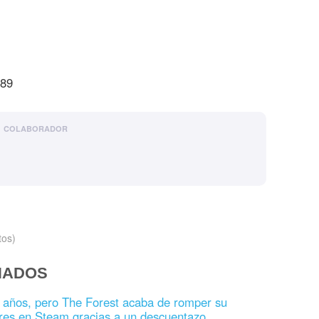
389
COLABORADOR
tos)
NADOS
7 años, pero The Forest acaba de romper su
res en Steam gracias a un descuentazo