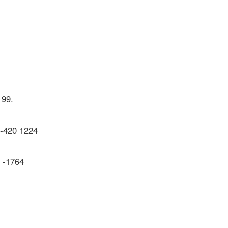
 99.
 -420 1224
7 -1764