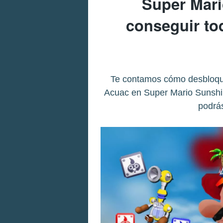
Super Mar
conseguir to
Te contamos cómo desbloque
Acuac en Super Mario Sunshin
podrás