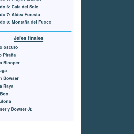
o 6: Cala del Sole
o 7: Aldea Foresta
do 8: Montaña del Fuoco
Jefes finales
o oscuro
o Piraña
a Blooper
uga
h Bowser
a Raya
 Boo
ulona
er y Bowser Jr.