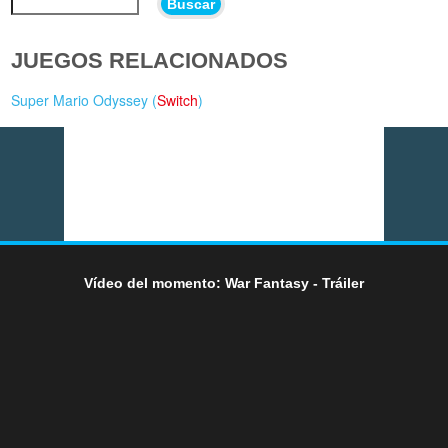
Buscar
JUEGOS RELACIONADOS
Super Mario Odyssey (
Switch
)
Vídeo del momento: War Fantasy - Tráiler