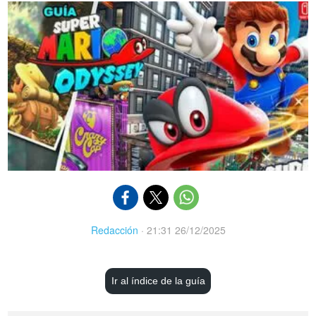
Redacción
·
21:31 26/12/2025
Ir al índice de la guía