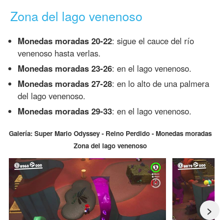
Zona del lago venenoso
Monedas moradas 20-22
: sigue el cauce del río
venenoso hasta verlas.
Monedas moradas 23-26
: en el lago venenoso.
Monedas moradas 27-28
: en lo alto de una palmera
del lago venenoso.
Monedas moradas 29-33
: en el lago venenoso.
Galería: Super Mario Odyssey - Reino Perdido - Monedas moradas
Zona del lago venenoso
>