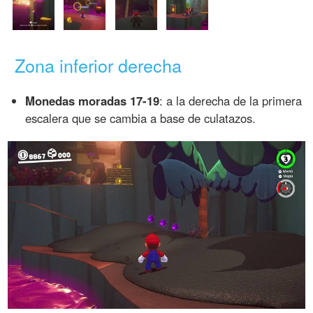
Zona inferior derecha
Monedas moradas 17-19
: a la derecha de la primera
escalera que se cambia a base de culatazos.