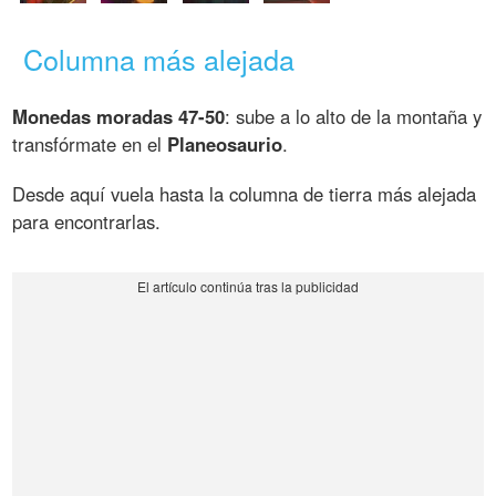
Columna más alejada
Monedas moradas 47-50
: sube a lo alto de la montaña y
transfórmate en el
Planeosaurio
.
Desde aquí vuela hasta la columna de tierra más alejada
para encontrarlas.