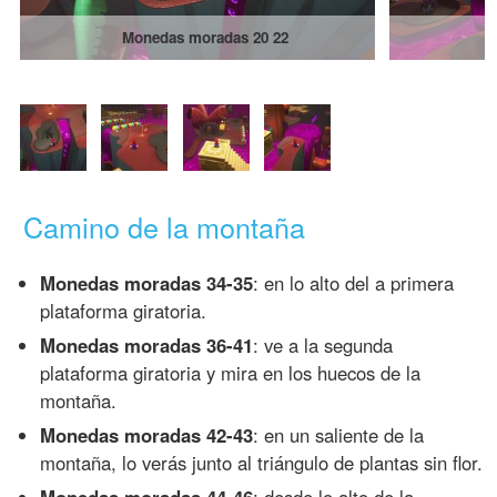
Monedas moradas 20 22
Camino de la montaña
Monedas moradas 34-35
: en lo alto del a primera
plataforma giratoria.
Monedas moradas 36-41
: ve a la segunda
plataforma giratoria y mira en los huecos de la
montaña.
Monedas moradas 42-43
: en un saliente de la
montaña, lo verás junto al triángulo de plantas sin flor.
Monedas moradas 44-46
: desde lo alto de la