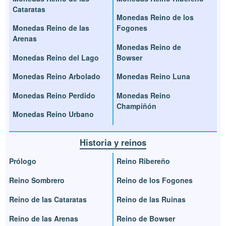
Cataratas
Monedas Reino de los
Monedas Reino de las
Fogones
Arenas
Monedas Reino de
Monedas Reino del Lago
Bowser
Monedas Reino Arbolado
Monedas Reino Luna
Monedas Reino Perdido
Monedas Reino
Champiñón
Monedas Reino Urbano
Historia y reinos
Prólogo
Reino Ribereño
Reino Sombrero
Reino de los Fogones
Reino de las Cataratas
Reino de las Ruinas
Reino de las Arenas
Reino de Bowser