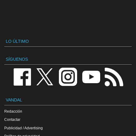
LO ÚLTIMO
SÍGUENOS
VANDAL
Redacción
Contactar
Publicidad / Advertising