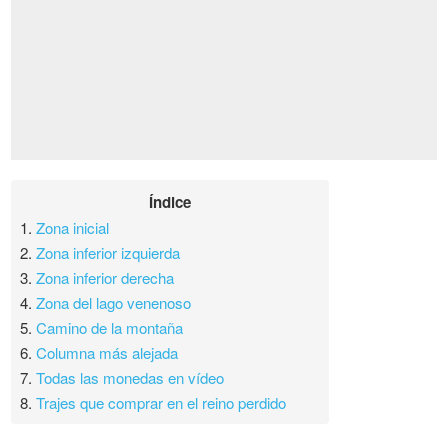
Índice
1.
Zona inicial
2.
Zona inferior izquierda
3.
Zona inferior derecha
4.
Zona del lago venenoso
5.
Camino de la montaña
6.
Columna más alejada
7.
Todas las monedas en vídeo
8.
Trajes que comprar en el reino perdido