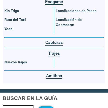
Endgame
Kin Triga
Localizaciones de Peach
Ruta del Taxi
Localización de
Goombette
Yoshi
Capturas
Trajes
Nuevos trajes
Amiibos
BUSCAR EN LA GUÍA