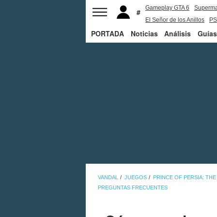
Gameplay GTA 6
Superm
El Señor de los Anillos
PS
PORTADA
Noticias
Análisis
Guías
VANDAL
JUEGOS
PRINCE OF PERSIA: TH
PREGUNTAS FRECUENTES