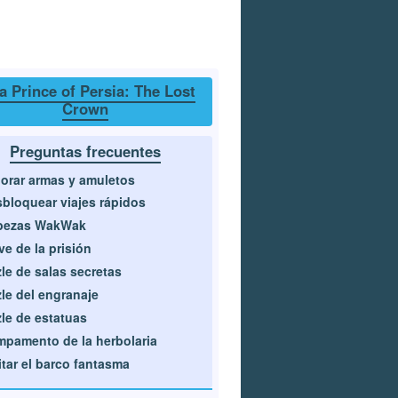
a Prince of Persia: The Lost
Crown
Preguntas frecuentes
orar armas y amuletos
bloquear viajes rápidos
bezas WakWak
ve de la prisión
le de salas secretas
le del engranaje
le de estatuas
pamento de la herbolaria
itar el barco fantasma