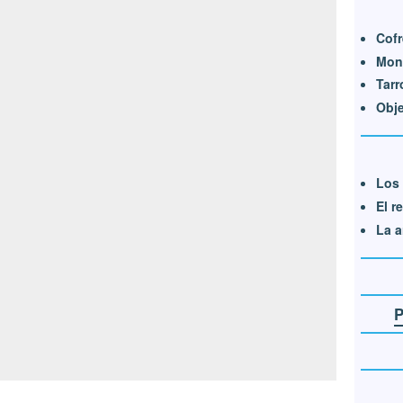
Cofr
Mone
Tarr
Obje
Los 
El r
La a
P