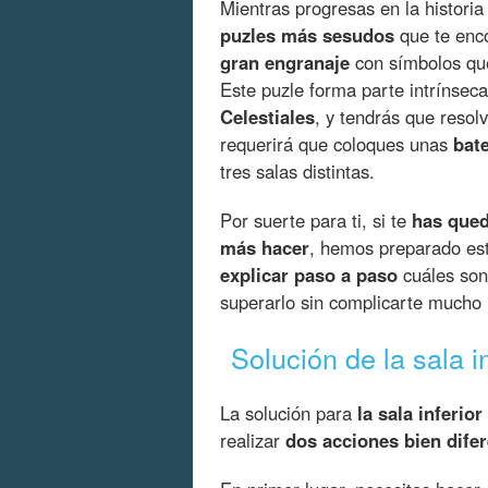
Mientras progresas en la histori
puzles más sesudos
que te enco
gran engranaje
con símbolos que
Este puzle forma parte intrínseca
Celestiales
, y tendrás que resolv
requerirá que coloques unas
bat
tres salas distintas.
Por suerte para ti, si te
has que
más hacer
, hemos preparado es
explicar paso a paso
cuáles son
superarlo sin complicarte mucho l
Solución de la sala in
La solución para
la sala inferior
realizar
dos acciones bien dife