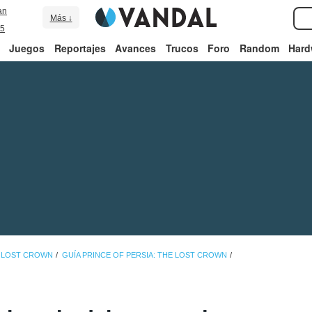
an
Más ↓
5
Juegos
Reportajes
Avances
Trucos
Foro
Random
Hard
E LOST CROWN
GUÍA PRINCE OF PERSIA: THE LOST CROWN