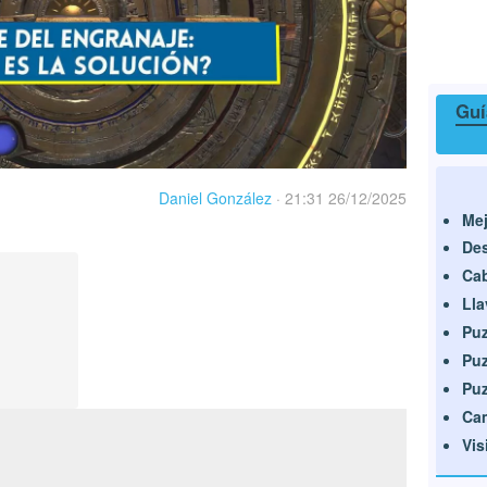
Guí
Daniel González
·
21:31 26/12/2025
Mej
Des
Ca
Lla
Puz
Puz
Puz
Cam
Vis