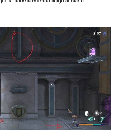
 que la
batería morada caiga al suelo
.