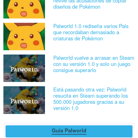
revive las acusaciones de copiar
diseños de Pokémon
Palworld 1.0 rediseña varios Pals
que recordaban demasiado a
criaturas de Pokémon
Palworld vuelve a arrasar en Steam
con su versión 1.0 y solo un juego
consigue superarlo
Está pasando otra vez: Palworld
resucita en Steam superando los
500.000 jugadores gracias a su
versión 1.0
Guía Palworld