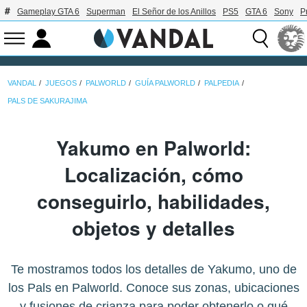
Gameplay GTA 6
Superman
El Señor de los Anillos
PS5
GTA 6
Sony
P
VANDAL
JUEGOS
PALWORLD
GUÍA PALWORLD
PALPEDIA
PALS DE SAKURAJIMA
Yakumo en Palworld:
Localización, cómo
conseguirlo, habilidades,
objetos y detalles
Te mostramos todos los detalles de Yakumo, uno de
los Pals en Palworld. Conoce sus zonas, ubicaciones
y fusiones de crianza para poder obtenerlo o qué