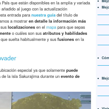
Mejo
Pals que están disponibles en la amplia y variada
Mejo
e añadido al juego con la actualización
 esta entrada para
nuestra guía
del título de
 vamos a mostrar
en detalle la información más
o sus
localizaciones
en el
mapa
para que sepas
lmente
o cuáles son sus
atributos y habilidades
 que suelta habitualmente y sus
fusiones
en la
ovader
Cóm
ubicación especial ya que solamente
puede
 de la isla Sakurajima durante un
evento de
Mejo
Viaj