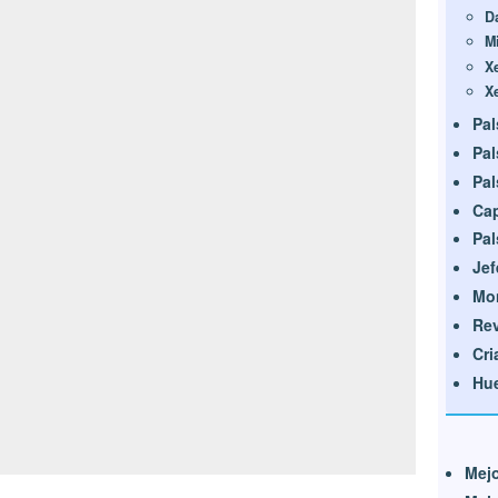
D
M
X
X
Pal
Pal
Pal
Cap
Pal
Jef
Mon
Rev
Cri
Hue
Mejo