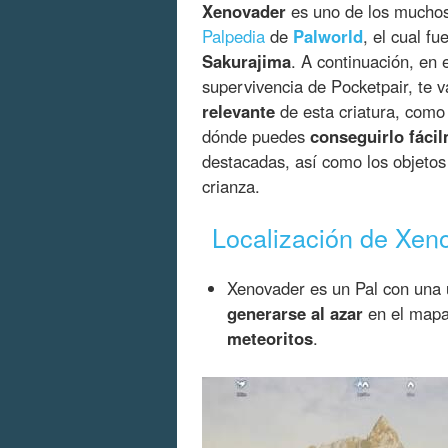
Xenovader
es uno de los muchos 
Palpedia
de
Palworld
, el cual fu
Sakurajima
. A continuación, en
supervivencia de Pocketpair, te
relevante
de esta criatura, com
dónde puedes
conseguirlo fáci
destacadas, así como los objetos
crianza.
Localización de Xen
Xenovader es un Pal con una 
generarse al azar
en el mapa
meteoritos
.