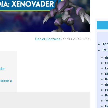
Daniel González
·
21:30 26/12/2025
Tod
Pal
S
C
der
L
S
Ki
btener a
S
Pr
K
Y
D