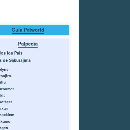
Guía Palworld
Palpedia
os los Pals
s de Sakurajima
elyne
roajiro
ullu
hroomer
kit
ootseer
ixter
nocklem
akumo
ogen