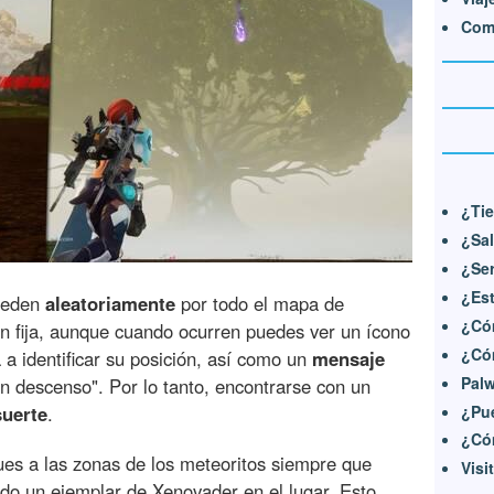
Com
¿Tie
¿Sal
¿Ser
¿Es
uceden
aleatoriamente
por todo el mapa de
¿Có
ón fija, aunque cuando ocurren puedes ver un ícono
¿Cóm
a identificar su posición, así como un
mensaje
Pal
n descenso". Por lo tanto, encontrarse con un
¿Pue
suerte
.
¿Cóm
es a las zonas de los meteoritos siempre que
Visi
ido un ejemplar de Xenovader en el lugar. Esto