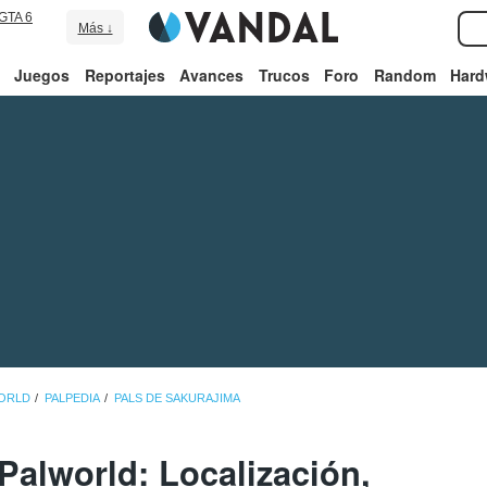
GTA 6
Más ↓
Juegos
Reportajes
Avances
Trucos
Foro
Random
Hard
WORLD
PALPEDIA
PALS DE SAKURAJIMA
Palworld: Localización,