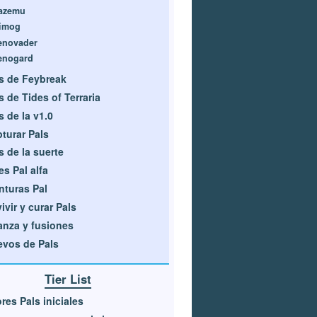
azemu
imog
enovader
enogard
s de Feybreak
s de Tides of Terraria
s de la v1.0
turar Pals
s de la suerte
es Pal alfa
turas Pal
ivir y curar Pals
anza y fusiones
vos de Pals
Tier List
res Pals iniciales