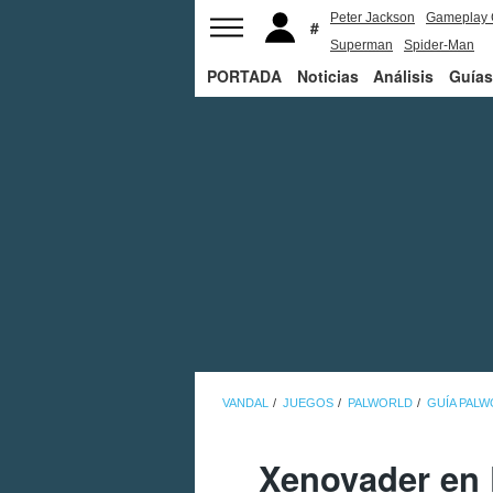
Peter Jackson
Gameplay 
Superman
Spider-Man
PORTADA
Noticias
Análisis
Guías
VANDAL
JUEGOS
PALWORLD
GUÍA PAL
Xenovader en 