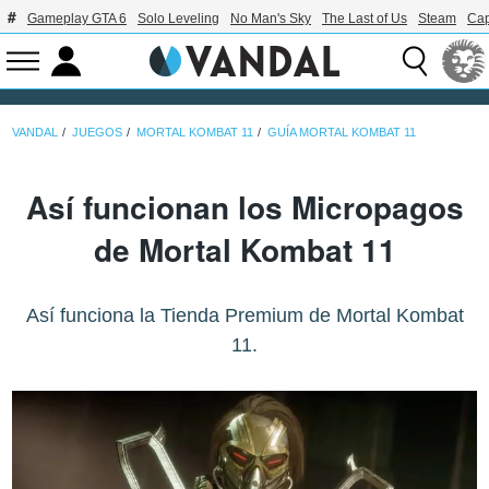
Gameplay GTA 6
Solo Leveling
No Man's Sky
The Last of Us
Steam
Ca
VANDAL
JUEGOS
MORTAL KOMBAT 11
GUÍA MORTAL KOMBAT 11
Así funcionan los Micropagos
de Mortal Kombat 11
Así funciona la Tienda Premium de Mortal Kombat
11.