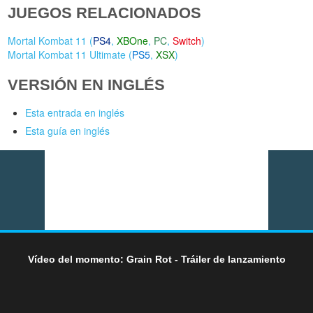
JUEGOS RELACIONADOS
Mortal Kombat 11 (
PS4
,
XBOne
,
PC
,
Switch
)
Mortal Kombat 11 Ultimate (
PS5
,
XSX
)
VERSIÓN EN INGLÉS
Esta entrada en inglés
Esta guía en inglés
Vídeo del momento: Grain Rot - Tráiler de lanzamiento