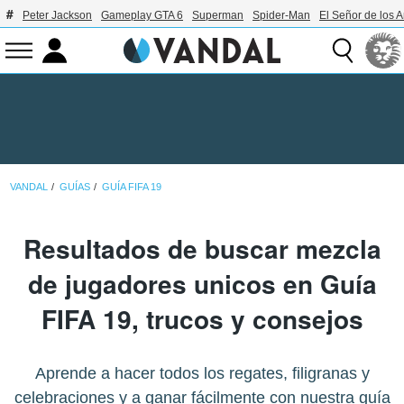
Peter Jackson
Gameplay GTA 6
Superman
Spider-Man
El Señor de los A
VANDAL
GUÍAS
GUÍA FIFA 19
Resultados de buscar mezcla
de jugadores unicos en Guía
FIFA 19, trucos y consejos
Aprende a hacer todos los regates, filigranas y
celebraciones y a ganar fácilmente con nuestra guía