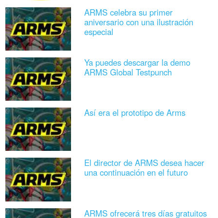
ARMS celebra su primer
aniversario con una ilustración
especial
Ya puedes descargar la demo
ARMS Global Testpunch
Así era el prototipo de Arms
El director de ARMS desea hacer
una continuación en el futuro
ARMS ofrecerá tres días gratuitos