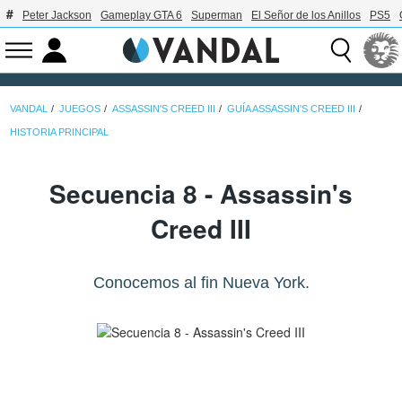
Peter Jackson
Gameplay GTA 6
Superman
El Señor de los Anillos
PS5
VANDAL
JUEGOS
ASSASSIN'S CREED III
GUÍA ASSASSIN'S CREED III
HISTORIA PRINCIPAL
Secuencia 8 - Assassin's
Creed III
Conocemos al fin Nueva York.