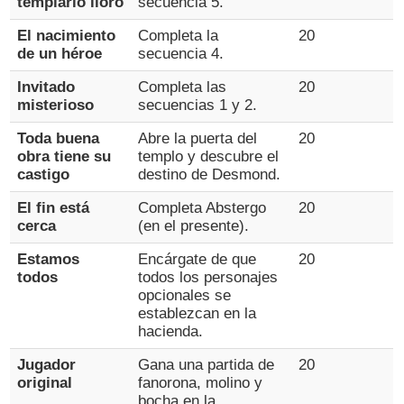
templario lloró
secuencia 5.
El nacimiento
Completa la
20
de un héroe
secuencia 4.
Invitado
Completa las
20
misterioso
secuencias 1 y 2.
Toda buena
Abre la puerta del
20
obra tiene su
templo y descubre el
castigo
destino de Desmond.
El fin está
Completa Abstergo
20
cerca
(en el presente).
Estamos
Encárgate de que
20
todos
todos los personajes
opcionales se
establezcan en la
hacienda.
Jugador
Gana una partida de
20
original
fanorona, molino y
bocha en la