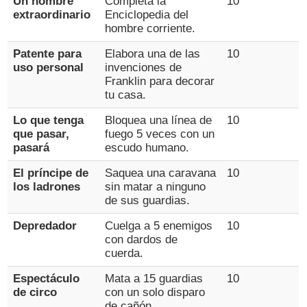
Un hombre
Completa la
10
extraordinario
Enciclopedia del
hombre corriente.
Patente para
Elabora una de las
10
uso personal
invenciones de
Franklin para decorar
tu casa.
Lo que tenga
Bloquea una línea de
10
que pasar,
fuego 5 veces con un
pasará
escudo humano.
El príncipe de
Saquea una caravana
10
los ladrones
sin matar a ninguno
de sus guardias.
Depredador
Cuelga a 5 enemigos
10
con dardos de
cuerda.
Espectáculo
Mata a 15 guardias
10
de circo
con un solo disparo
de cañón.