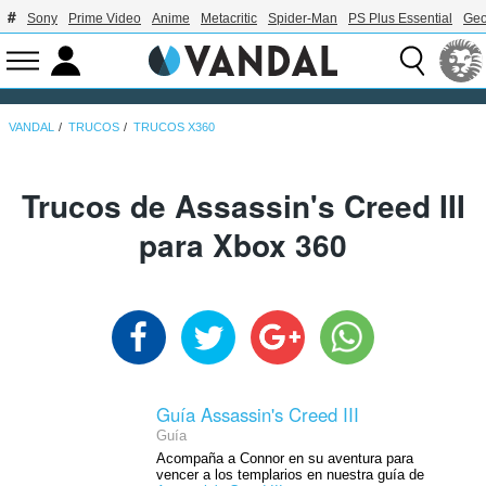
Sony
Prime Video
Anime
Metacritic
Spider-Man
PS Plus Essential
Geo
VANDAL
TRUCOS
TRUCOS X360
Trucos de Assassin's Creed III
para Xbox 360
Guía Assassin's Creed III
Guía
Acompaña a Connor en su aventura para
vencer a los templarios en nuestra guía de