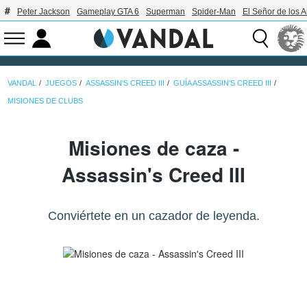
Peter Jackson
Gameplay GTA 6
Superman
Spider-Man
El Señor de los A
VANDAL
JUEGOS
ASSASSIN'S CREED III
GUÍA ASSASSIN'S CREED III
MISIONES DE CLUBS
Misiones de caza -
Assassin's Creed III
Conviértete en un cazador de leyenda.