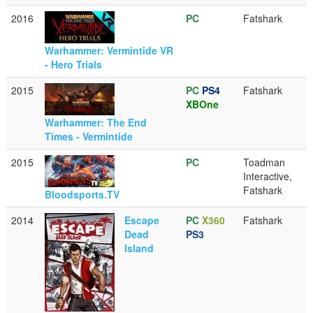
2016
PC
Fatshark
Warhammer: Vermintide VR
- Hero Trials
2015
PC
PS4
Fatshark
XBOne
Warhammer: The End
Times - Vermintide
2015
PC
Toadman
Interactive,
Fatshark
Bloodsports.TV
2014
Escape
PC
X360
Fatshark
Dead
PS3
Island