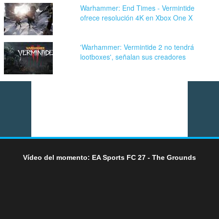
Warhammer: End Times - Vermintide
ofrece resolución 4K en Xbox One X
'Warhammer: Vermintide 2 no tendrá
lootboxes', señalan sus creadores
Vídeo del momento: EA Sports FC 27 - The Grounds