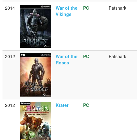
2014
War of the
PC
Fatshark
Vikings
2012
War of the
PC
Fatshark
Roses
2012
Krater
PC