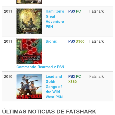
2011
Hamilton's
PS3
PC
Fatshark
Great
Adventure
PSN
2011
Bionic
PS3
X360
Fatshark
Commando Rearmed 2 PSN
2010
Lead and
PS3
PC
Fatshark
Gold:
X360
Gangs of
the Wild
West PSN
ÚLTIMAS NOTICIAS DE FATSHARK