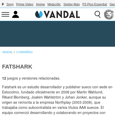
Sony
Prime Video
Anime
Metacritic
Spider-Man
PS Plus Essential
Geo
VANDAL
COMPAÑÍAS
FATSHARK
12
juegos y versiones relacionadas.
Fatshark es un estudio desarrollador y publisher sueco con sede en
Estocolmo, fundado oficialmente en 2008 por Martin Wahlund,
Rikard Blomberg, Joakim Wahlström y Johan Jonker, aunque su
origen se remonta a la empresa Northplay (2003-2008), que
trabajaba como subcontratista en varios títulos AAA suecos. El
equipo comenzó desarrollando y colaborando en proyectos con