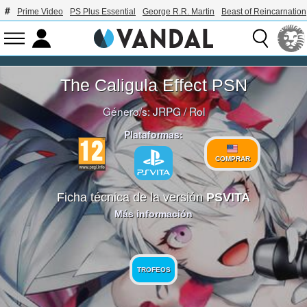
Prime Video
PS Plus Essential
George R.R. Martin
Beast of Reincarnation
The Caligula Effect PSN
Género/s:
JRPG
/
Rol
Plataformas:
COMPRAR
Ficha técnica de la versión
PSVITA
Más información
TROFEOS