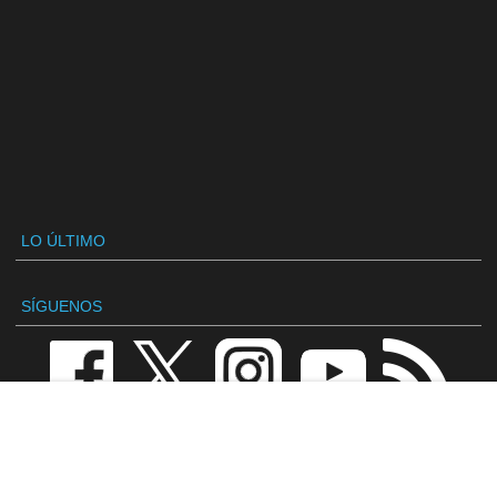
LO ÚLTIMO
SÍGUENOS
VANDAL
Redacción