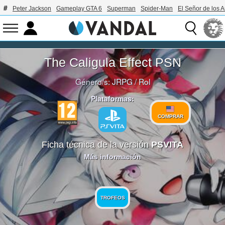
Peter Jackson
Gameplay GTA 6
Superman
Spider-Man
El Señor de los A
The Caligula Effect PSN
Género/s:
JRPG
/
Rol
Plataformas:
COMPRAR
Ficha técnica de la versión
PSVITA
Más información
TROFEOS