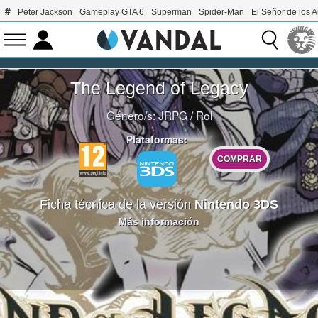
Peter Jackson
Gameplay GTA 6
Superman
Spider-Man
El Señor de los A
The Legend of Legacy
Género/s:
JRPG
/
Rol
Plataformas:
COMPRAR
Ficha técnica de la versión
Nintendo 3DS
Más información