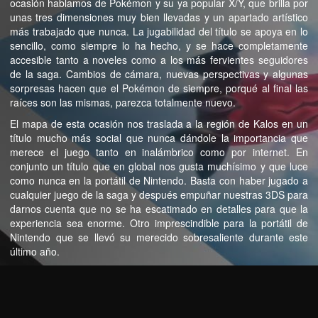
ocasión hablamos de Pokémon y su ya popular X/Y, que brilla por
unas tres dimensiones muy bien llevadas y un apartado artístico
más trabajado que nunca. La jugabilidad del título se apoya en lo
sencillo, como siempre lo ha hecho, y se hace completamente
accesible tanto a noveles como a los más fervientes seguidores
de la saga. Cambios de cámara, nuevas perspectivas y algunas
sorpresas hacen que el Pokémon de siempre, porqué al final las
raíces son las mismas, parezca totalmente nuevo.
El mapa de esta ocasión nos traslada a la región de Kalos en un
título mucho más social que nunca dándole la importancia que
merece el juego tanto en inalámbrico como por internet. En
conjunto un título que en global nos gusta muchísimo y que luce
como nunca en la portátil de Nintendo. Basta con haber jugado a
cualquier juego de la saga y después empuñar nuestras 3DS para
darnos cuenta que no se ha escatimado en detalles para que la
experiencia sea enorme. Otro imprescindible para la portátil de
Nintendo que se llevó su merecido sobresaliente durante este
último año.