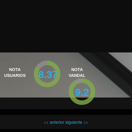
8.37
NOTA
NOTA
USUARIOS
VANDAL
9.2
<< anterior
siguiente >>