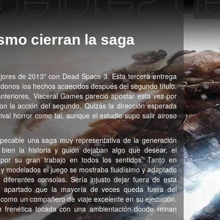
smo cierran la saga
ejores de 2013" con Dead Space 3. Esta tercera entrega
donos los hechos acaecidos después del segundo título.
nteriores, Visceral Games pareció apostar esta vez por
con la acción del segundo. Quizás la dirección esperada
val horror como tal, aunque el estudio supo salir airoso
pecable una saga muy representativa de la generación
ien la historia y guión dejaban algo que desear, el
or su gran trabajo en todos los sentidos. Tanto en
 y modelados el juego se mostraba fluidísimo y adaptado
 diferentes consolas. Sería injusto dejar fuera de esta
un apartado que la mayoría de veces queda fuera del
 como un compañero de viaje excelente en su ejecución.
n frenética tocada con una ambientación donde reinan