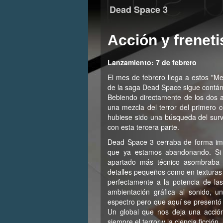
Dead Space 3
Acción y freneti
Lanzamiento: 7 de febrero
El mes de febrero llega a estos "M
de la saga Dead Space sigue contán
Bebiendo directamente de los dos a
una mezcla del terror del primero 
hubiese sido una búsqueda del survi
con esta tercera parte.
Dead Space 3 cerraba de forma im
que ya estamos abandonando. Si b
apartado más técnico asombraba p
detalles pequeños como en texturas
perfectamente a la potencia de las
ambientación gráfica al sonido, 
espectro pero que aquí se presentó
Un global que nos deja una acció
siempre el terror y la ciencia ficción.