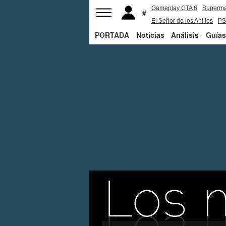
Gameplay GTA 6
Superm
El Señor de los Anillos
PS
PORTADA
Noticias
Análisis
Guías