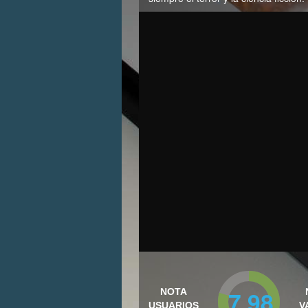
7.98
NOTA
USUARIOS
V