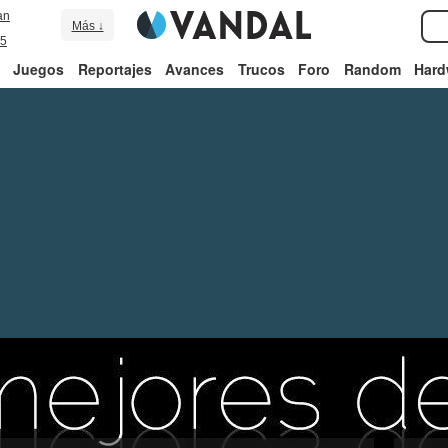
an
Más ↓
5
Juegos
Reportajes
Avances
Trucos
Foro
Random
Hard