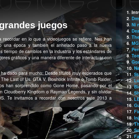
1
.
Int
2
.
Dm
 grandes juegos
3
.
Ni 
4
.
Dea
5
.
The
ra recordar en lo que a videojuegos se refiere. Nos han
6
.
MGS
do una época y también el anhelado paso a la nueva
7
.
Per
s tiempo de cambios en la industria y los estándares de
8
.
Tom
ores gráficos y una manera diferente de interactuar con
9
.
God
10
.
Na
ño ha dado para mucho: Desde títulos muy esperados que
11
.
St
The Last of Us, GTA V, Bioshock Infinite o Tomb Raider,
12
.
Lu
nos han sorprendido como Gone Home, pasando por el
13
.
Bi
con Cloudberry Kingdom o Rayman Legends, y sin olvidar
14
.
Sl
DS. Te invitamos a recordar con nosotros este 2013 a
15
.
LE
16
.
G
17
.
Fi
18
.
In
19
.
T
20
.
So
21
.
Fa