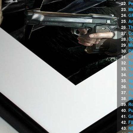
22
.
Pe
23
.
Me
24
.
GR
25
.
An
26
.
Th
27
.
Co
28
.
Do
29
.
Ma
30
.
Pi
31
.
Cl
32
.
Br
33
.
Ta
34
.
G
35
.
Sp
36
.
Th
37
.
Fi
38
.
R
39
.
Ro
40
.
Pu
41
.
Gr
42
.
FI
43
.
N