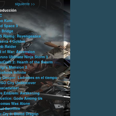
siguiente >>
roducción
C
no Kuni
d Space 3
 Bridge
 Rising: Revengeance
sona 4 Golden
b Raider
 of War: Ascension
ruto Ultimate Ninja Storm 3
arCraft 2: Hearth of the Swarm
igi's Mansion 2
oshock Infinite
y Cooper: Ladrones en el tiempo
GO City Undercover
uacamelee!
re Emblem: Awakening
justice: Gods Among Us
homas Was Alone
ul Sacrifice
r Cry 3: Blood Dragon