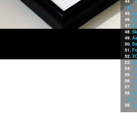
44
.
Th
HD
45
.
Be
46
.
Dr
47
.
P
48
.
Sk
49
.
As
50
.
Ba
51
.
Fo
52
.
X
53
.
Ne
54
.
Ze
55
.
Te
56
.
Fo
57
.
Su
58
.
Br
Flies
59
.
Gr