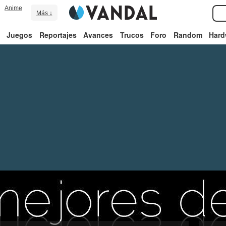
Anime
Más ↓
Juegos
Reportajes
Avances
Trucos
Foro
Random
Hard