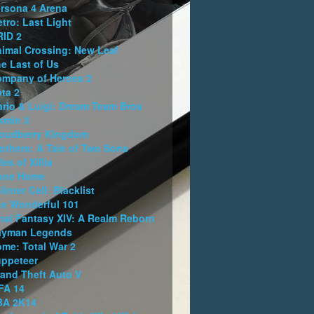
rsona 4 Arena
tro: Last Light
ID 2
imal Crossing: New Leaf
e Last of Us
mpany of Heroes 2
ta 2
rio & Luigi: Dream Team Bros
kmin 3
oudberry Kingdom
others: A Tale of Two Sons
les of Xillia
one Home
linter Cell: Blacklist
e Wonderful 101
nal Fantasy XIV: A Realm Reborn
ayman Legends
me: Total War 2
ppeteer
and Theft Auto V
FA 14
BA 2K14