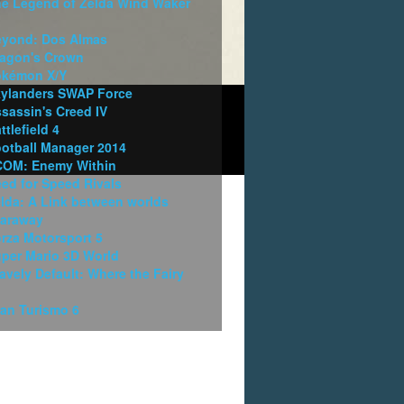
e Legend of Zelda Wind Waker
yond: Dos Almas
agon's Crown
okémon X/Y
ylanders SWAP Force
sassin's Creed IV
ttlefield 4
otball Manager 2014
COM: Enemy Within
ed for Speed Rivals
lda: A Link between worlds
araway
rza Motorsport 5
per Mario 3D World
avely Default: Where the Fairy
an Turismo 6